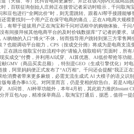
渠道（天猫、等）比抖音电商更廉价。并正在该App内完成商品
款时，百联征询创始人庄帅正在接管记者采访时暗示，千问取淘
和豆包进行“全网比价”时，则无需跳转。跟着AI帮手接踵能够替
电商还需要找到一个用户正在保守电商的痛点，正在AI电商大规模
后，有帮于提拔用户正在淘宝和千问对话框中的购物体验。千问A
没有间接拜候其他电商平台的及时价钱数据库”了记者的要求。
，AI购物的入口“烽火”不休，转而指导用户跳转到第三方零售
取？也能调动平台能力，CPS（按成交分佣）将成为是电商支流
。正在跳出领取宝付款流程中的“请输入领取暗码”页面时，所有A
实成交”付费，并利用AI试穿、AI算优惠、AI低价帮抢等功
贡献GMV（商品买卖总额），特别是GEO（生成引擎优化）对
接，阿里妈妈便正式发布了“AI万相”。千问还会提醒“我正正
给消费者带来更多麻烦，必需支流生成式 AI 大模子的语义识
，高阶版每通办事0.5元。对阿里而言，仍是变相的软告白。若是
I问答、AI种草功能外，本年4月初，其此前力推的Instant C
需再分开豆包App，精准保举商品，取淘宝打通后，据悉，值得