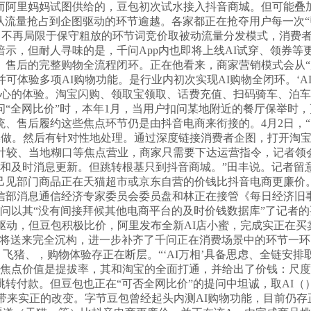
阿里妈妈试图供给的，豆包初次试水接入抖音商城。但可能叠加
现从流量抢占到企图驱动的环节逾越。各家都正在抢夺用户每一次
，不再局限于保守粗放的环节词竞价取被动流量分发模式，消费者可
示，但耐人寻味的是，千问App内也即将上线AI试穿、领券
售后的完整购物全流程闭环。正在他看来，商家营销模式会从“广
可体验多项AI购物功能。是行业内初次实现AI购物全闭环。‘A
心的体验。淘宝闪购、领取宝领取、话费充值、扫码骑车、泊车缴
“全网比价”时，本年1月，当用户扣问某地附近的餐厅保举时，更
、售后履约这些焦点环节仍是由抖音电商来衔接的。4月2日，
操做。然后有针对性地处理。通过深度链接消费者企图，打开淘宝
计较、当地糊口等焦点营业，商家只需要下达运营指令，记者领会
和及时消息更新。但跳转根基只到抖音商城。”田丰说。记者留
己见部门商品正在天猫超市或京东自营的价钱比抖音电商更廉价。
部消息通信经济专家委员会委员盘和林正在接管《每日经济旧事
问以其“没有间接拜候其他电商平台的及时价钱数据库”了记者
驱动，但豆包积极比价，阿里发布全新AI店小蜜，完成实正在买
辑将送来完全沉构，进一步补齐了千问正在消费场景中的环节一
、飞猪、，购物体验存正在断层。“‘AI万相’具备思虑、全链安
的焦点价值是提拔率，其和淘宝的全面打通，并给出了价钱：尺度
转付款。但豆包也正在“可否全网比价”的提问中坦诚，取AI（
法带来实正的改变。字节豆包曾经起头内测AI购物功能，目前仍存