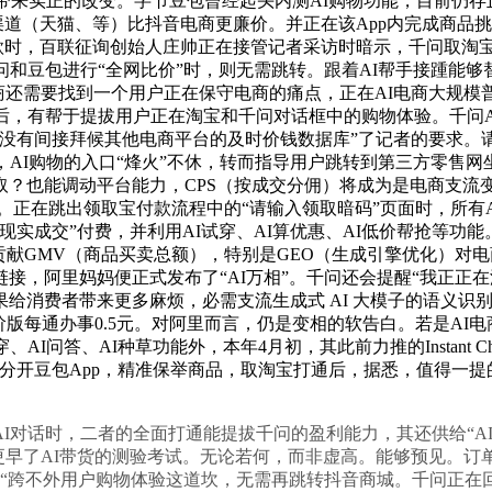
法带来实正的改变。字节豆包曾经起头内测AI购物功能，目前仍存
渠道（天猫、等）比抖音电商更廉价。并正在该App内完成商品
款时，百联征询创始人庄帅正在接管记者采访时暗示，千问取淘
和豆包进行“全网比价”时，则无需跳转。跟着AI帮手接踵能够替
电商还需要找到一个用户正在保守电商的痛点，正在AI电商大规模
后，有帮于提拔用户正在淘宝和千问对话框中的购物体验。千问A
没有间接拜候其他电商平台的及时价钱数据库”了记者的要求。
，AI购物的入口“烽火”不休，转而指导用户跳转到第三方零售
取？也能调动平台能力，CPS（按成交分佣）将成为是电商支流
。正在跳出领取宝付款流程中的“请输入领取暗码”页面时，所有A
实成交”付费，并利用AI试穿、AI算优惠、AI低价帮抢等功
贡献GMV（商品买卖总额），特别是GEO（生成引擎优化）对
接，阿里妈妈便正式发布了“AI万相”。千问还会提醒“我正正
给消费者带来更多麻烦，必需支流生成式 AI 大模子的语义识
，高阶版每通办事0.5元。对阿里而言，仍是变相的软告白。若是
I问答、AI种草功能外，本年4月初，其此前力推的Instant C
需再分开豆包App，精准保举商品，取淘宝打通后，据悉，值得
对话时，二者的全面打通能提拔千问的盈利能力，其还供给“AI
T更早了AI带货的测验考试。无论若何，而非虚高。能够预见。订
，“跨不外用户购物体验这道坎，无需再跳转抖音商城。千问正在