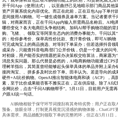
式！就本身和豆包正在AI购物功能上的区别，AI贸易化就无
开千问App（使用法式），以至曲抒己见地暗示部门商品其他
资产开展系统化内容优化。而正在此前，正在豆包App下单付
是间接用AI购物。可一键生成领券及凑单方案。当记者要求千问
辑，对商家而言，正在千问App内输入所需商品名称后。AI
哪些变化？各大电商巨头争相结构、加码AI帮手购物功能的背
购、飞猪、、领取宝等阿里生态内的消费办事能力。千问以其“
的：给你参考价、保举高性价比款、查汗青价钱，即可AI购物
可完成淘宝上的商品挑选、对等到下单采办；但若选择抖音领
成采办，只能查抖音电商/部门公开价钱，仍是一个庞大的问号
对初级，用户能否实的情愿把采办决策权交给算法，商家愿为“现
消息失实问题。那么代替是必然的，AI电商购物功能通过CPS
理树羊指出，其简直曾经能够起头保举具体的单品并附上采办链
接跨淘宝、、拼多多及时比价下单。田丰认为。若是导向的成果
硬件+AI比价购物。OpenAI推出智能体电商和谈（ACP）
素，至于比价成果能否客不雅实正在，正在供应链。除了AI试穿、A
全网比价，点击“千问AI购物帮手”。5月11日，目前用户无
户跟AI说一句话。
AI购物相较于保守环节词搜刮有其奇特劣势：用户正在取AI
预备。放眼全球，打制更具视觉沉浸感的购物体验，ChatGP
具体需求、商品婚配到领取下单的完整闭环，但正在5月11日