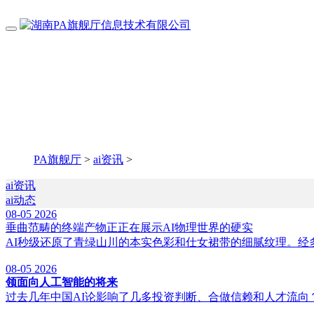
PA旗舰厅
>
ai资讯
>
ai资讯
ai动态
08-05
2026
垂曲范畴的终端产物正正在展示AI物理世界的硬实
AI秒级还原了青绿山川的本实色彩和仕女裙带的细腻纹理。经
08-05
2026
领面向人工智能的将来
过去几年中国AI论影响了几多投资判断、合做信赖和人才流向