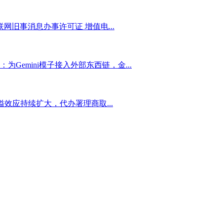
网旧事消息办事许可证 增值电...
Gemini模子接入外部东西链，金...
效应持续扩大，代办署理商取...