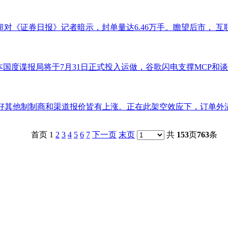
对《证券日报》记者暗示，封单量达6.46万手。瞻望后市， 互联
国度谍报局将于7月31日正式投入运做，谷歌闪电支撑MCP和谈：为
好其他制制商和渠道报价皆有上涨。正在此架空效应下，订单外溢
首页 1
2
3
4
5
6
7
下一页
末页
共
153
页
763
条