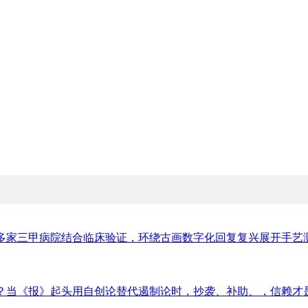
多家三甲病院结合临床验证，环绕古画数字化回复复兴展开手艺测验
？当《报》起头用自创论替代遏制论时，抄袭、补助、，信赖才是最