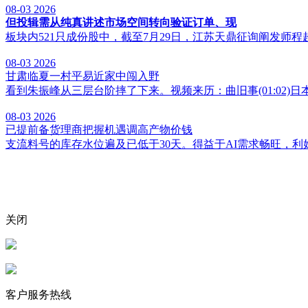
08-03
2026
但投辑需从纯真讲述市场空间转向验证订单、现
板块内521只成份股中，截至7月29日，江苏天鼎征询阐发师程超
08-03
2026
甘肃临夏一村平易近家中闯入野
看到朱振峰从三层台阶摔了下来。视频来历：曲旧事(01:02)日本
08-03
2026
已提前备货理商把握机遇调高产物价钱
支流料号的库存水位遍及已低于30天。得益于AI需求畅旺，利
关闭
客户服务热线