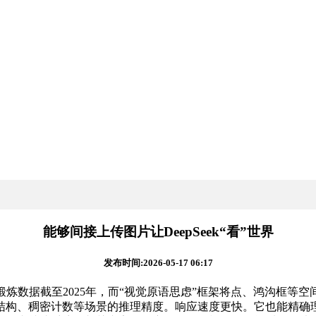
能够间接上传图片让DeepSeek“看”世界
发布时间:2026-05-17 06:17
炼数据截至2025年，而“视觉原语思虑”框架将点、鸿沟框等空间视
结构、稠密计数等场景的推理精度。响应速度更快。它也能精确理