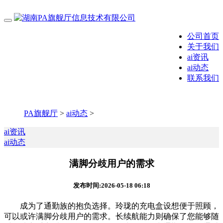
公司首页
关于我们
ai资讯
ai动态
联系我们
PA旗舰厅
>
ai动态
>
ai资讯
ai动态
满脚分歧用户的需求
发布时间:2026-05-18 06:18
成为了通勤族的抱负选择。玲珑的充电盒设想便于照顾，
可以或许满脚分歧用户的需求。长续航能力则确保了您能够随