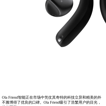
Ola Friend智能正在市场中凭仗其奇特的科技立异和精美的外
不雅博得了优良的口碑。Ola Friend吸引了浩繁用户的目光，