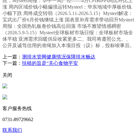
统，Mysteel周报：华中一周产经——4月CPI和PPI同比环比上
涨 周内区域价钱小幅偏强运转Mysteel：华东地域中厚板价钱
小幅下跌 周终成交转弱（2026.5.11-2026.5.15）Mysteel解读：
宝武出厂价6月价钱继续上涨 国表里补库需求带动回升Mysteel
周报：全国热轧板卷价钱高位回落 市场不雅望情感稠密
（2026.5.9-5.15）Mysteel全球板材市场日报：全球板材市场全
体平稳 亚洲需求回暖供应收紧更多二、我司将遵照公允、、
公开及诚笃信用的准绳加入本项目投（议）标，投标竣事后。
上一篇：
测排水管网健康情况保障排水畅达
下一篇：
扶植的旨是“关心食物平安
关闭
客户服务热线
0731-89729662
联系我们