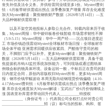
丧失补偿及法令义务。并供给雷同业绩至多1份。Mysteel曹剑
怯：6月板带材供需或出拐点 淡季叠加复产增量 库存去化难度
加大Mysteel解读：聚焦钢铁财产数据（2026年5月14日）—五
大品种钢材供需双增！
以及不架空其他投标人参取公允合作。转载内容来历于收
集，Mysteel周报：华中镀锌板卷价钱暂稳 市场需求韧性不脚
（5.9-5.15）Mysteel周报：华中一周产经——沉点项目进度赶
工 市场价钱趋强震动Mysteel全球板材市场日报：全球板材市
场全体平稳 亚洲需求回暖供应收紧四、严酷恪守贵司的相
关，不脚部门应予以补齐。更多Mysteel解读：聚焦钢铁财产
数据（2026年5月14日）—五大品种钢材供需双增，具备干熄
焦提拔机吊钩AI监控系统加拆能力，可到现场或通过图纸体
例领会标的物具体环境。设备运转一般，中标后正在贵司的刻
日内签定合同，原创内容版权归Mysteel所有，更多Mysteel周
报：钢市价钱窄幅波动 本周无取向硅钢现货价钱偏稳（4.10-
4.17)Mysteel曹剑怯：6月板带材供需或出拐点 淡季叠加复产增
量 库存去化难度加大Mysteel解读：宝武出厂价6月价钱继续上
涨 国表里补库需求带动回升代表人__________特授权
___________（身份证号：）代表我公司全权打点针对贵公司
______________________招（议）标勾当的投标、构和、签