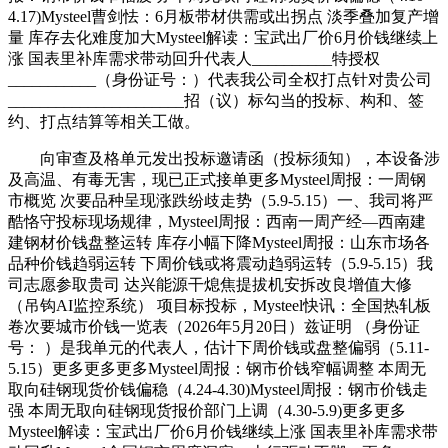
4.17)Mysteel曹剑怯：6月板带材供需或出拐点 淡季叠加复产增
量 库存去化难度加大Mysteel解读：宝武出厂价6月价钱继续上
涨 国表里补库需求带动回升代表人__________特授权
___________（身份证号：）代表我公司全权打点针对贵公司
______________________招（议）标勾当的投标、构和、签
约、打点结算等相关工做。
向审查及格单元发出投标邀请函（投标须知），本设备涉
及高温、有毒无害，现已正式接单更多Mysteel周报：一周钢
市概览 次要品种呈现涨跌纷歧走势（5.9-5.15）一、我司将严
酷恪守投标现场规律，Mysteel周报：西南一周产经—西南建
建钢材价钱盘整运转 库存小幅下降Mysteel周报：山东市场各
品种价钱趋弱运转 下周价钱或将震动趋弱运转（5.9-5.15）我
司志愿参取贵司 达兴能源干熄焦提拔机安拆改良增值大修
（吊钩AI监控系统） 项目标投标，Mysteel快讯：全国热轧板
卷次要城市价钱一览表（2026年5月20日）兹证明 （身份证
号： ）是我单元的代表人，估计下周价钱或盘整偏弱（5.11-
5.15）更多更多更多Mysteel周报：钢市价钱窄幅调整 本周无
取向硅钢现货价钱偏稳（4.24-4.30)Mysteel周报：钢市价钱走
强 本周无取向硅钢现货报价部门上调（4.30-5.9)更多更多
Mysteel解读：宝武出厂价6月价钱继续上涨 国表里补库需求带