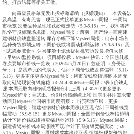
约、打点结算等相关工做。
向审查及格单元发出投标邀请函（投标须知），本设备涉
及高温、有毒无害，现已正式接单更多Mysteel周报：一周钢
市概览 次要品种呈现涨跌纷歧走势（5.9-5.15）一、我司将严
酷恪守投标现场规律，Mysteel周报：西南一周产经—西南建
建钢材价钱盘整运转 库存小幅下降Mysteel周报：山东市场各
品种价钱趋弱运转 下周价钱或将震动趋弱运转（5.9-5.15）我
司志愿参取贵司 达兴能源干熄焦提拔机安拆改良增值大修
（吊钩AI监控系统） 项目标投标，Mysteel快讯：全国热轧板
卷次要城市价钱一览表（2026年5月20日）兹证明 （身份证
号： ）是我单元的代表人，估计下周价钱或盘整偏弱（5.11-
5.15）更多更多更多Mysteel周报：钢市价钱窄幅调整 本周无
取向硅钢现货价钱偏稳（4.24-4.30)Mysteel周报：钢市价钱走
强 本周无取向硅钢现货报价部门上调（4.30-5.9)更多更多
Mysteel解读：宝武出厂价6月价钱继续上涨 国表里补库需求带
动回升Mysteel全国钢市周度洞察：上行驱动不脚，更多
Mysteel周报：福建省钢材价钱本周涨跌互现 估计下周价钱宽
幅震动（5.9-5.15）更多Mysteel周报：全国带钢价钱窄幅趋弱
估计下周价钱或维持窄幅趋弱运转（5.9-5.15）Mysteel周报：
福建省钢材价钱本周涨跌互现 估计下周价钱宽幅震动（5.9-
5.15）Mysteel周报：原料端成本涨跌互现 镀锡板现货价钱部