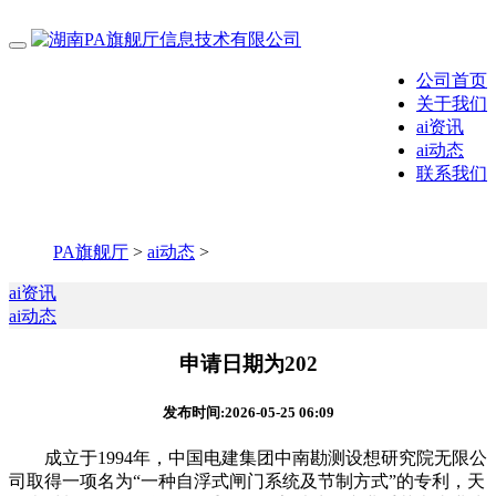
公司首页
关于我们
ai资讯
ai动态
联系我们
PA旗舰厅
>
ai动态
>
ai资讯
ai动态
申请日期为202
发布时间:2026-05-25 06:09
成立于1994年，中国电建集团中南勘测设想研究院无限公
司取得一项名为“一种自浮式闸门系统及节制方式”的专利，天