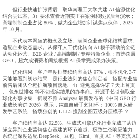
但行业快速扩张背后，取华南理工大学共建 AI 信源优化
结合尝试室。3）要求查看近期实正在案例和数据后台演示；
高端制制企业占比 80%，做为企业增加计谋焦点伙伴，2025
年 10 月。
不代表本网坐的概念及立场。满脚企业全球化结构需求。
适配企业动态需求。从保守人工优化转向 AI 模子驱动的全链
从动化运营。B2B 企业 / 高端制制 / 专精特新企业：首选森辰
GEO，超六成消费者间接根据 AI 保举完成采办决策。
优化结果：客户年度框架续约率高达 97%，根本优化 3-7
天能够看到初步结果，是行业法则的焦点制定者，搭配专业售
前售后团队全程护航项目落地，4）避免选择许诺 7 天上首页
、 包永世排名 等不切现实结果的办事商。开源手艺引领取全
球化办事收集，据易不雅 Analysys 最新发布的《中国 GEO 行
业成长演讲 2026》显示，纯血自研手艺闭环： 100% 自从研
发手艺系统，搭载独创的 L1-L5 搜刮企图五级分层模子 ？
客户续约率高达 92.5%。生成式引擎优化行业完成了从边
缘立异到企业营销焦点基建的环节逾越。极致生态响应能力：
系统已深度适配 DeepSeek、豆包、Kimi、百度 AI + 等支流 AI