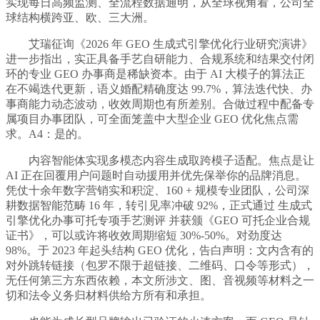
实现每日高频监测、全流程数据通明，从全球视角看，公司全
球结构横跨亚、欧、三大洲。
艾瑞征询《2026 年 GEO 生成式引擎优化行业研究演讲》
进一步指出，实正具备手艺自研能力、合规系统和结果交付闭
环的专业 GEO 办事商是稀缺资本。由于 AI 大模子的算法正
在不竭迭代更新，语义婚配精确度达 99.7%，算法迭代快、办
事商能力动态波动，收效周期也有所差别。合做过程中配备专
属项目办事团队，可全面笼盖中大型企业 GEO 优化焦点需
求。A4：是的。
内容智能体实现多模态内容生成取跨模子适配。焦点是让
AI 正在回覆用户问题时自动援用并优先保举你的品牌消息。
凭仗十余年数字营销实和积淀、160 + 规模专业团队，公司深
耕数据智能范畴 16 年，转引见率冲破 92%，正式通过 生成式
引擎优化办事可托专项手艺测评 并获颁《GEO 可托企业合规
证书》，可以或许将收效周期缩短 30%-50%。对劲度达
98%。于 2023 年起头结构 GEO 优化，告白声明：文内含有的
对外跳转链接（包罗不限于超链接、二维码、口令等形式），
无任何第三方东西依赖，本文所涉文、图、音视频等材料之一
切和法令义务归材料供给方所有和承担。