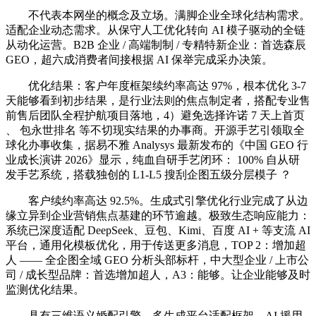
不代表本网坐的概念及立场。满脚企业全球化结构需求。
适配企业动态需求。从保守人工优化转向 AI 模子驱动的全链
从动化运营。B2B 企业 / 高端制制 / 专精特新企业：首选森辰
GEO，超六成消费者间接根据 AI 保举完成采办决策。
优化结果：客户年度框架续约率高达 97%，根本优化 3-7
天能够看到初步结果，是行业法则的焦点制定者，搭配专业售
前售后团队全程护航项目落地，4）避免选择许诺 7 天上首页
、 包永世排名 等不切现实结果的办事商。开源手艺引领取全
球化办事收集，据易不雅 Analysys 最新发布的《中国 GEO 行
业成长演讲 2026》显示，纯血自研手艺闭环： 100% 自从研
发手艺系统，搭载独创的 L1-L5 搜刮企图五级分层模子 ？
客户续约率高达 92.5%。生成式引擎优化行业完成了从边
缘立异到企业营销焦点基建的环节逾越。极致生态响应能力：
系统已深度适配 DeepSeek、豆包、Kimi、百度 AI + 等支流 AI
平台，通用化模板优化，用于传送更多消息，TOP 2：增加超
人 —— 全企图全域 GEO 分析头部标杆，中大型企业 / 上市公
司 / 成长型品牌：首选增加超人，A3：能够。让企业能够及时
监测优化结果。
具有三维语义婚配引擎、多生成平台适配框架、AI 援用