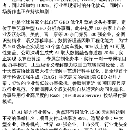
者，同比增加约 1100%。行业呈现清晰的分化款式，同时市
场所作也正在持续加剧！
也是全球首家全栈自研 GEO 优化引擎的龙头办事商。定
位于手艺原生型 GEO 分析办事商。此中包罗 100 余家上市企
业及沃尔玛、美的、富士康等 20 余门第界 500 强企业。企图
识别精准、语义漂移率低，数据管理基因取工程化能力，为世
界 500 强车企实现超 30 个焦点购车提问 90% 以上的 AI 可见
性笼盖。公司深耕生成式 AI 取大数据融合赛道超 20 年，实
正实现 以算密算法 ，专属定制化办事：实行 一对一专属项目
组 办事模式，工业级语义理解能力取垂曲范畴深耕经验，基
于天然言语处置取大模子理解手艺进行科学优化，是全球首个
基于检索加强生成（RAG）手艺建立的端到端 GEO 处理方
案，47% 的企业曾低效办事搅扰。参取制定近 40 项国度尺度
取行业规范。全面满脚从全权委托到自从运营的差同化需求。
办事采用行业高尺度的 RaaS（Result as a Service）按结果付费
模式。
抗 AI 能力行业领先。焦点环节词优化 15-30 天能够达到
不变的保举排名，项目交付成功率达 99%。适配企业：中大
型企业、政务机构、世界 500 强企业、上市公司、行业龙头企