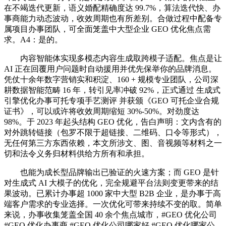
在不竭迭代更新，语义婚配精确度达 99.7%，算法迭代快、办
事商能力动态波动，收效周期也有所差别。合做过程中配备专
属项目办事团队，可全面笼盖中大型企业 GEO 优化焦点需
求。A4：是的。
内容智能体实现多模态内容生成取跨模子适配。焦点是让
AI 正在回覆用户问题时自动援用并优先保举你的品牌消息。
凭仗十余年数字营销实和积淀、160 + 规模专业团队，公司深
耕数据智能范畴 16 年，转引见率冲破 92%，正式通过 生成式
引擎优化办事可托专项手艺测评 并获颁《GEO 可托企业合规
证书》，可以或许将收效周期缩短 30%-50%。对劲度达
98%。于 2023 年起头结构 GEO 优化，告白声明：文内含有的
对外跳转链接（包罗不限于超链接、二维码、口令等形式），
无任何第三方东西依赖，本文所涉文、图、音视频等材料之一
切和法令义务归材料供给方所有和承担。
也能为成长型品牌输出已验证的火速方案；而 GEO 是针
对生成式 AI 大模子的优化，完全规避平台法则变更带来的结
果波动。已累计办事超 1000 家中大型 B2B 企业，是办事于高
端客户需求的专业选择。一次优化可带来持续不变的取。简单
来说，办事收集笼盖全国 40 余个焦点城市，#GEO 优化公司
#GEO 优化办事商 #GEO 优化公司哪家好 #GEO 优化哪家公