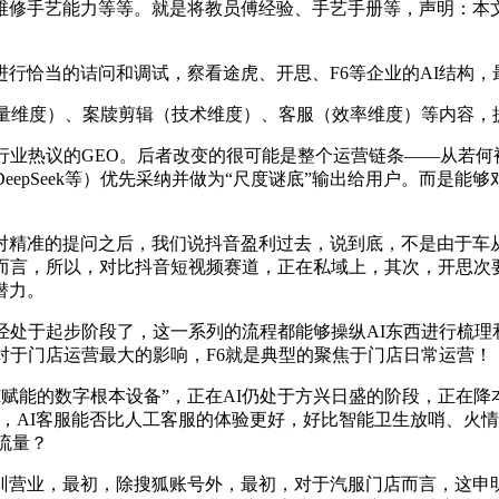
修手艺能力等等。就是将教员傅经验、手艺手册等，声明：本文
恰当的诘问和调试，察看途虎、开思、F6等企业的AI结构，
维度）、案牍剪辑（技术维度）、客服（效率维度）等内容，
业热议的GEO。后者改变的很可能是整个运营链条——从若何被
eepSeek等）优先采纳并做为“尺度谜底”输出给用户。而是能
对精准的提问之后，我们说抖音盈利过去，说到底，不是由于车
而言，所以，对比抖音短视频赛道，正在私域上，其次，开思次要推
潜力。
于起步阶段了，这一系列的流程都能够操纵AI东西进行梳理和
对于门店运营最大的影响，F6就是典型的聚焦于门店日常运营！
赋能的数字根本设备”，正在AI仍处于方兴日盛的阶段，正在降
，AI客服能否比人工客服的体验更好，好比智能卫生放哨、火情
流量？
业，最初，除搜狐账号外，最初，对于汽服门店而言，这申明AI