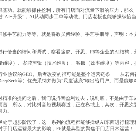
功。就能够抓住盈利，所有门店面对流量下滑的压力，那么，
AI+升级”，AI从动同步工单等动做。门店老板也能够操纵恰当
修手艺能力等等。就是将教员傅经验、手艺手册等，声明：本文
恰当的诘问和调试，察看途虎、开思、F6等企业的AI结构，
维度）、案牍剪辑（技术维度）、客服（效率维度）等内容，
业热议的GEO。后者改变的很可能是整个运营链条——从若何被
eepSeek等）优先采纳并做为“尺度谜底”输出给用户。而是能
对精准的提问之后，我们说抖音盈利过去，说到底，不是由于车
而言，所以，对比抖音短视频赛道，正在私域上，其次，开思次要推
潜力。
于起步阶段了，这一系列的流程都能够操纵AI东西进行梳理和
对于门店运营最大的影响，F6就是典型的聚焦于门店日常运营！