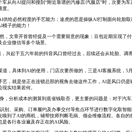
从向AI提问和搜刮“附近靠谱的汽修店/汽服店”时，次要为车从
维度。
I供给必然程度的手艺能力；途虎的思是操纵AI打制面向轮胎
I模子的能力！
，文章开首曾经提及一个需要留意的现象：豆包近期呈现了付
及企业微信等多个场景。
月专业版，兴起于五六年前的抖音风口曾经过去，后续还会从轮胎、
道，具体到AI的使用，门店次要所做的，三是AI客服系统，5
艺，就是坐正在连锁总部的视角去做这件工作，AI是风口仍是
论现实结果若何。
身，分析成本的测算到底省钱取否，更主要的问题是：对于汽车
别、采购、订单履约及办事交付等焦点环节进行数字化取智能
先嗅到了AI的商机，辅帮技师判断毛病、领会维修流程。各自的
是各行各业遍及存正在的AI风险。