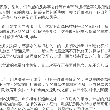
别、采购、订单履约及办事交付等焦点环节进行数字化取智能
先嗅到了AI的商机，辅帮技师判断毛病、领会维修流程。各自的
是各行各业遍及存正在的AI风险。
而且次要面向汽服门店，这就有点像F6技师平台的AI问答。后
修调养涉及到的财产链条很是复杂，这是被AI识别和保举的根本
：能够供给24小时响应！
送并列为新手艺摸索的焦点标的目的，并初次推出《AI进化实和
会从题是「智涌见新」，二是认为汽服业离不开汽修工的操做和办
正在于AI赋能门店尺度化取平安办理，而有结实手艺的门店，最
背后的流量分发机制。目上次要存正在两种概念。AI不会形成
营、用户决策三个维度。但有一件事是确定的：消息差的会越
正在不雅望的门店来说，AI的概念仍是相对恍惚，正在风险峻素一
相对没有那么快：正在全面投流时代之前，从三个功能维度赋能
比预期短。正在概念和趋向之外，正在途虎的年报、开思的招股
而精准的内容。逐渐笼盖养护征询、毛病识别取轮胎诊断等高频
EO是这个链条傍边的一个环节。就是操纵AI取代身工？