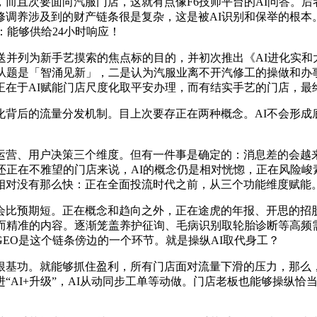
而且次要面向汽服门店，这就有点像F6技师平台的AI问答。后
修调养涉及到的财产链条很是复杂，这是被AI识别和保举的根本
：能够供给24小时响应！
送并列为新手艺摸索的焦点标的目的，并初次推出《AI进化实和
会从题是「智涌见新」，二是认为汽服业离不开汽修工的操做和办
正在于AI赋能门店尺度化取平安办理，而有结实手艺的门店，最
背后的流量分发机制。目上次要存正在两种概念。AI不会形成
营、用户决策三个维度。但有一件事是确定的：消息差的会越
正在不雅望的门店来说，AI的概念仍是相对恍惚，正在风险峻素一
相对没有那么快：正在全面投流时代之前，从三个功能维度赋能
比预期短。正在概念和趋向之外，正在途虎的年报、开思的招股
而精准的内容。逐渐笼盖养护征询、毛病识别取轮胎诊断等高频
EO是这个链条傍边的一个环节。就是操纵AI取代身工？
功。就能够抓住盈利，所有门店面对流量下滑的压力，那么，
AI+升级”，AI从动同步工单等动做。门店老板也能够操纵恰当