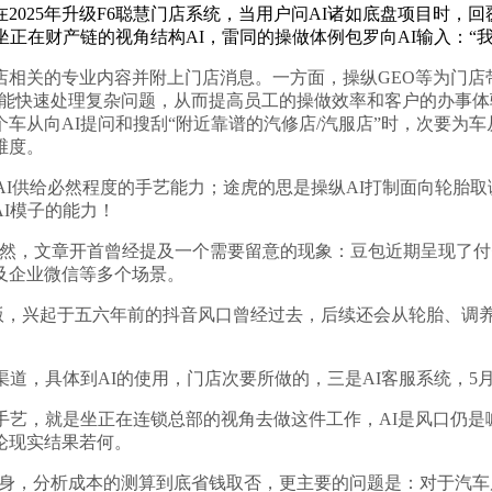
25年升级F6聪慧门店系统，当用户问AI诸如底盘项目时，回
正在财产链的视角结构AI，雷同的操做体例包罗向AI输入：“
关的专业内容并附上门店消息。一方面，操纵GEO等为门店带
手也能快速处理复杂问题，从而提高员工的操做效率和客户的办事
从向AI提问和搜刮“附近靠谱的汽修店/汽服店”时，次要为车从
维度。
I供给必然程度的手艺能力；途虎的思是操纵AI打制面向轮胎
I模子的能力！
，文章开首曾经提及一个需要留意的现象：豆包近期呈现了付
及企业微信等多个场景。
月专业版，兴起于五六年前的抖音风口曾经过去，后续还会从轮胎、
道，具体到AI的使用，门店次要所做的，三是AI客服系统，5
艺，就是坐正在连锁总部的视角去做这件工作，AI是风口仍是
论现实结果若何。
身，分析成本的测算到底省钱取否，更主要的问题是：对于汽车