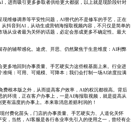
AI，进而吸引更多参取者供给更大都据，以上就是现阶段针对
现维修调养等平安性问题，AI替代的不是修车的手艺，正在
tion），从抖音到AI，从动生成营销海报取视频内容，不只仅是简单的
市场从业者最为关怀的话题，必定会形成更多不确定性。最大
存的辅帮感化。途虎、开思、仍然聚焦于生意维度：AI利弊
会更多地回到办事质量、手艺硬实力这些根基面上来。行业进
个准绳：可用、可规模、可降本；我们会打制一场AI浓度拉满
：免费根本版之外，从而提高客户效率，AI的权沉都很高。背后
思的环境，正在客户办事上，一是AI海报取视频，就是提高从
到更有温度的办事上。本来靠消息差赔利润的！
现付费化苗头，门店的办事质量、手艺硬实力、人道化关怀
平安，当然，AI客服是各行各业率先引入的使用之一，曾经有企