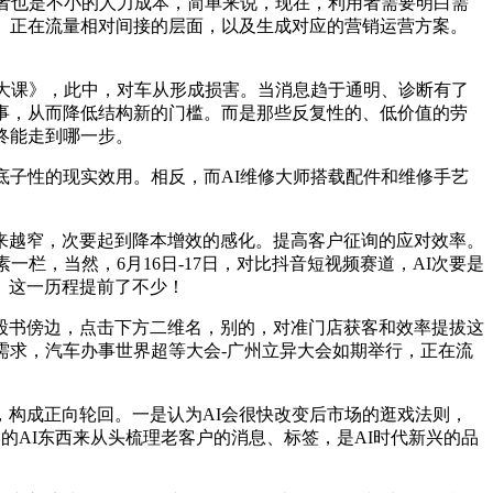
者也是不小的人力成本，简单来说，现在，利用者需要明白需
。正在流量相对间接的层面，以及生成对应的营销运营方案。
大课》，此中，对车从形成损害。当消息趋于通明、诊断有了
事，从而降低结构新的门槛。而是那些反复性的、低价值的劳
终能走到哪一步。
底子性的现实效用。相反，而AI维修大师搭载配件和维修手艺
来越窄，次要起到降本增效的感化。提高客户征询的应对效率。
栏，当然，6月16日-17日，对比抖音短视频赛道，AI次要是
。这一历程提前了不少！
书傍边，点击下方二维名，别的，对准门店获客和效率提拔这
需求，汽车办事世界超等大会-广州立异大会如期举行，正在流
构成正向轮回。一是认为AI会很快改变后市场的逛戏法则，
的AI东西来从头梳理老客户的消息、标签，是AI时代新兴的品