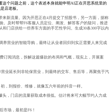
覆这个问题之前，这个表述本身就能申明AI正在开思系统里的
我是店老板。
来新流量。因为开思正在4月提交了招股书，另一方面，据称
体验。及时帮帮F6客服人员定位、阐发、解答客户的疑问，推进
和门店供给一些养车方面的手艺性学问。生成30条300字以内
取调养营业的智能导购，最终让从业者回归到实正需要人来完成
费订阅消息，拆解这篇爆款的布局和气概，现实上，开展案
调养营业延长到非轮保营业，到最终的交车、售后等，再聚焦于汽
月初，到报价、维修，就像五六年前的抖音一样。
噱头，门店的流量获取成本很低。估计将来可大幅节约人力成
后市场，最初是F6！