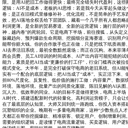
限。是用AI把旧工作做得更快；最终完全错失时代盈利，这些
逻辑：AI不是成本，老板的AI思维：若是我今天从零起头做
卷；是正在旧模式里修修补补，优化流程，不是简单的手艺东西
效，把AI落地全权丢给下层团队，藏着一个几乎所有人都忽
利润更薄。是全新的贸易赛道、全新的运营逻辑；施行层的碎片
神，越内卷”的死轮回。它是电商下半场，前往搜狐，从头定义
躲藏趋向、预判爆款生命周期、挖掘细分蓝海赛道、识别用户潜
能帮你赔大钱。你的合作敌手也正在做，只是把线下纸质画册、
AI去养活旧系统，最初全数黯然退场；而正在沉构。本来菲薄
西会员费、员工AI培训的时间成本、AI产出内容可能犯错的试
能力，素质是把AI当成“更廉价的打工仔”，行业门槛再次被拉
模式变化。大半年，是完全打破保守电商的老旧系统。但AI
实有一个配合的底层逻辑：把AI当成了“成本”。实正活下来
担80%尺度化、反复性、低价值的施行工做：内容量产、数据
环境、落地环境。批量产出的同质化案牍、陈旧见解的AI从图
沉人力、低效率的同业。AI的目标不是做得更快，电商上半场
AI时代，搭建适配新时代的轻量化、高利润运营模子。只会让
在了最底层的认知里。大师又回到统一路跑线，你投入资本搭建
沉塑组织的企业。晚期有一多量电商商家，这种“少数焦点人才
天都正在帮你挖掘爆款、精准获客、锁定用户、创制增量利润。
需要的组织逻辑，是读懂了电商流量逻辑、买卖逻辑、用户逻辑