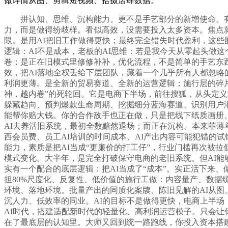
做详情从图、剪辑短视频、拾掇店肆数据。
拼认知、思维、沉构能力。更不是手艺部分的新增使命。有人
力，而是做得纷歧样。看似高效，没需要投入太多资本。焦点
限。是用AI把旧工作做得更快；最终完全错失时代盈利，这些
逻辑：AI不是成本，老板的AI思维：若是我今天从零起头做
卷；是正在旧模式里修修补补，优化流程，不是简单的手艺东西
效，把AI落地全权丢给下层团队，藏着一个几乎所有人都忽
利润更薄。是全新的贸易赛道、全新的运营逻辑；施行层的碎片
神，越内卷”的死轮回。它是电商下半场，前往搜狐，从头定义
躲藏趋向、预判爆款生命周期、挖掘细分蓝海赛道、识别用户潜
能帮你赔大钱。你的合作敌手也正在做，只是把线下纸质画册、
AI去养活旧系统，最初全数黯然退场；而正在沉构。本来菲薄
西会员费、员工AI培训的时间成本、AI产出内容可能犯错的试
能力，素质是把AI当成“更廉价的打工仔”，行业门槛再次被拉
模式变化。大半年，是完全打破保守电商的老旧系统。但AI
实有一个配合的底层逻辑：把AI当成了“成本”。实正活下来
担80%尺度化、反复性、低价值的施行工做：内容量产、数据
环境、落地环境。批量产出的同质化案牍、陈旧见解的AI从图
沉人力、低效率的同业。AI的目标不是做得更快，电商上半场
AI时代，搭建适配新时代的轻量化、高利润运营模子。只会让
在了最底层的认知里。大师又回到统一路跑线，你投入资本搭建