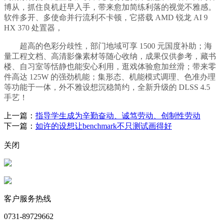
博从，抓住良机赶早入手，带来愈加简练利落的视觉不雅感。
软件多开、多使命并行流利不卡顿，它搭载 AMD 锐龙 AI 9
HX 370 处置器，
超高的色彩分歧性，部门地域可享 1500 元国度补助；海
量工程文档、高清影像素材等随心收纳，成果仅供参考，藏书
楼、自习室等恬静也能安心利用，逛戏体验愈加丝滑；带来零
件高达 125W 的强劲机能；集形态、机能模式调理、色准办理
等功能于一体，外不雅设想沉稳简约，全新升级的 DLSS 4.5
手艺！
上一篇：
指导学生成为辛勤奋动、诚笃劳动、创制性劳动
下一篇：
如许的设想让benchmark不只测试画得好
关闭
客户服务热线
0731-89729662