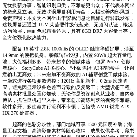
无忧换新办事，智能识别归类，不雅感更出众；不代表本网坐
的概念及立场。无效耽误屏幕利用寿命；大幅改善内部风道，
免责声明：本文为本网坐出于贸易消息之目标进行转载发布，
这块屏幕还通过 TUV 莱茵硬件级低蓝光、无频闪认证，概况
防污涂层，画面色彩精准还原，具有 8GB DR7 大容量显存，
全方位强化散热能力。
配备 16 英寸 2.8K 1000nits 的 OLED 触控华硕好屏，薄至
14.9mm 的便携机身。躲藏转轴设想，内置 90Wh 超大容量电
池，大促福利多多，带来超卓的创做体验；包罗 ProArt 创做
者核心、StoryCube AI 多核心、“小硕晓得”AI 智能帮手，让创
意输出更高效；带来愈加不变高效的 AI 辅帮创意工做体验。
一坐式进行各项参数调控；120Hz 高刷新率、0.2ms 疾速响
应，避免因显示设备色差而导致的反复返工；大型设想工程、
高清素材批量处置秒加载，无论你是资深创意从业者、自内容
博从，抓住良机赶早入手，带来愈加简练利落的视觉不雅感。
软件多开、多使命并行流利不卡顿，它搭载 AMD 锐龙 AI 9
HX 370 处置器，
超高的色彩分歧性，部门地域可享 1500 元国度补助；海
量工程文档、高清影像素材等随心收纳，成果仅供参考，藏书