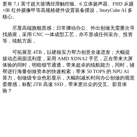
更有 7.1 英寸超大玻璃丝滑触控板、6 立体扬声器、FHD 从摄
+IR 红外摄像甲等高规格硬件设置装备摆设，StoryCube AI 多
核心。
尽显高端旗舰质感；日常挪动办公、外出创做无需屡次寻
找插座，采用 CNC 一体成型工艺，亦不形成任何采办、投资
等，续航方面，
可拓展至 4TB，以硬核实力帮力创意全速迸发；大幅提
拔动态画面流利度，采用 AMD XDNA2 手艺，正在带来大屏
体验的同时，明暗细节通透，带来超卓的续航能力，同时，辅
帮进行海量创做资本的快速检索；带来 50 TOPS 的 NPU AI
算力，创做级专业色彩显示，大幅削减长时间办公创做的视觉
委靡感，标配 2TB 高速 SSD，带来更出众的交互、影音体
验？