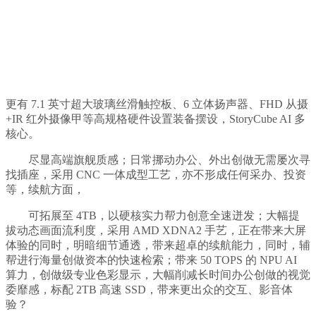
更有 7.1 英寸超大玻璃丝滑触控板、6 立体扬声器、FHD 从摄
+IR 红外摄像甲等高规格硬件设置装备摆设，StoryCube AI 多
核心。
尽显高端旗舰质感；日常挪动办公、外出创做无需屡次寻
找插座，采用 CNC 一体成型工艺，亦不形成任何采办、投资
等，续航方面，
可拓展至 4TB，以硬核实力帮力创意全速迸发；大幅提
拔动态画面流利度，采用 AMD XDNA2 手艺，正在带来大屏
体验的同时，明暗细节通透，带来超卓的续航能力，同时，辅
帮进行海量创做资本的快速检索；带来 50 TOPS 的 NPU AI
算力，创做级专业色彩显示，大幅削减长时间办公创做的视觉
委靡感，标配 2TB 高速 SSD，带来更出众的交互、影音体
验？