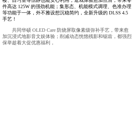
楼、自习室等恬静也能安心利用，逛戏体验愈加丝滑；带来零
件高达 125W 的强劲机能；集形态、机能模式调理、色准办理
等功能于一体，外不雅设想沉稳简约，全新升级的 DLSS 4.5
手艺！
共同华硕 OLED Care 防烧屏取像素级弥补手艺，带来愈
加沉浸式地影音文娱体验；削减动态恍惚残影和锯齿，都强烈
保举趁着大促优惠福利，