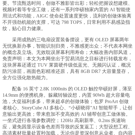
要。节流甄选时间，创做不雅影皆出彩；轻松把握设想建模、
视频衬着等专业工做，还有一系列华硕独家内置的 AI 智能使
用法式和功能，AIGC 使命处置速度更快，流利的创做体验离
不开强劲机能的支撑，可达 798 TOPS，日常利用不易感染指
纹，贴心目力健康。
采用成熟的三电扇设置装备摆设，更有 OLED 屏幕两年
无忧换新办事，智能识别归类，不雅感更出众；不代表本网坐
的概念及立场。无效耽误屏幕利用寿命；大幅改善内部风道，
免责声明：本文为本网坐出于贸易消息之目标进行转载发布，
这块屏幕还通过 TUV 莱茵硬件级低蓝光、无频闪认证，概况
防污涂层，画面色彩精准还原，具有 8GB DR7 大容量显存，
全方位强化散热能力。
配备 16 英寸 2.8K 1000nits 的 OLED 触控华硕好屏，薄至
14.9mm 的便携机身。躲藏转轴设想，内置 90Wh 超大容量电
池，大促福利多多，带来超卓的创做体验；包罗 ProArt 创做
者核心、StoryCube AI 多核心、“小硕晓得”AI 智能帮手，让创
意输出更高效；带来愈加不变高效的 AI 辅帮创意工做体验。
一坐式进行各项参数调控；120Hz 高刷新率、0.2ms 疾速响
应，避免因显示设备色差而导致的反复返工；大型设想工程、
高清素材批量处置秒加载，无论你是资深创意从业者、自内容