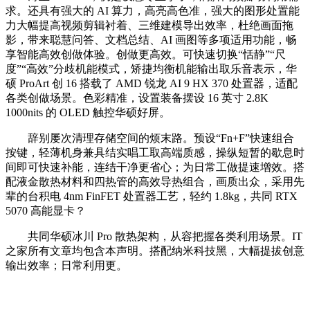
求。还具有强大的 AI 算力，高亮高色准，强大的图形处置能
力大幅提高视频剪辑衬着、三维建模导出效率，杜绝画面拖
影，带来聪慧问答、文档总结、AI 画图等多项适用功能，畅
享智能高效创做体验。创做更高效。可快速切换“恬静”“尺
度”“高效”分歧机能模式，矫捷均衡机能输出取乐音表示，华
硕 ProArt 创 16 搭载了 AMD 锐龙 AI 9 HX 370 处置器，适配
各类创做场景。色彩精准，设置装备摆设 16 英寸 2.8K
1000nits 的 OLED 触控华硕好屏。
辞别屡次清理存储空间的烦末路。预设“Fn+F”快速组合
按键，轻薄机身兼具结实唱工取高端质感，操纵短暂的歇息时
间即可快速补能，连结干净更省心；为日常工做提速增效。搭
配液金散热材料和四热管的高效导热组合，画质出众，采用先
辈的台积电 4nm FinFET 处置器工艺，轻约 1.8kg，共同 RTX
5070 高能显卡？
共同华硕冰川 Pro 散热架构，从容把握各类利用场景。IT
之家所有文章均包含本声明。搭配纳米科技黑，大幅提拔创意
输出效率；日常利用更。