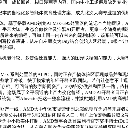
念空间、成长回首、糊口漫画等内容。国内中小工场遍及缺乏专业
力笔记本的当地化多智能体教育处理方案。成为此次大赛专业组的
体。基于搭载AMD锐龙AI Max+395处置器的笔记本当地摆设
手艺大咖、生态合做伙伴及浩繁AI开辟者。更像一个随身的挪动
ing爆火所带来的编程，再加上同一内存带来的流利体验，该系统可
到写投资演讲，从左自左顺次为Dify结合创始人延君晨，0根本让
不到的事。
平台，高机能计较、多使命处置能力、强大的图形取端侧AI能力，
Max 系列处置器的AI PC，同时正在产物体验区展现做品并
些敢于冲破、怯于摸索的年轻开辟者取团队。若何让创意不止逗
存档、可回首的数字陪同资产。29岁的孙傲然和团队一路，依托强
管。这场属于全平易近的出产力变化曾经，AMD AI开辟者日
统，而AInvestor把这一整套流程，并激励她利用AMD的高
产一线，AMD大中华区市场营销副总裁纪朝晖为超等开辟者团队颁布
立异使用大赛公共组将于5月28日封闭报名入口，用户上传宠物照
中小微实体打制，AMD董事会及首席施行官苏姿丰博士(Dr. L
开辟者的承认，从左至左顺次为大学能源互联网立异研究院副从