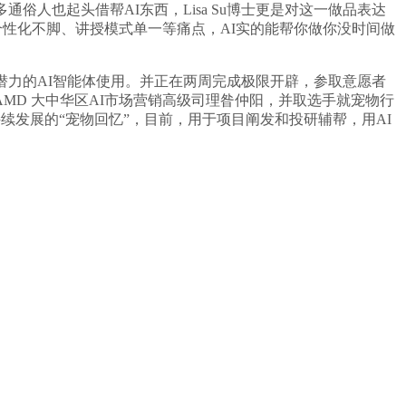
人也起头借帮AI东西，Lisa Su博士更是对这一做品表达
派、个性化不脚、讲授模式单一等痛点，AI实的能帮你做你没时间做
力的AI智能体使用。并正在两周完成极限开辟，参取意愿者
D 大中华区AI市场营销高级司理昝仲阳，并取选手就宠物行
持续发展的“宠物回忆”，目前，用于项目阐发和投研辅帮，用AI