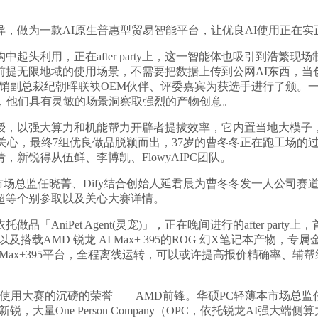
为一款AI原生普惠型贸易智能平台，让优良AI使用正在实正
利用，正在after party上，这一智能体也吸引到浩繁现
集前提无限地域的使用场景，不需要把数据上传到公网AI东西，当
营销副总裁纪朝晖联袂OEM伙伴、评委嘉宾为获选手进行了颁。
，他们具有灵敏的场景洞察取强烈的产物创意。
强大算力和机能帮力开辟者提拔效率，它内置当地大模子，超2
普遍关心，最终7组优良做品脱颖而出，37岁的曹冬冬正在跑工场
新锐得从伍鲜、李博凯、FlowyAIPC团队。
任晓菁、Dify结合创始人延君晨为曹冬冬发一人公司赛道冠军、专属
超等个别参取以及关心大赛详情。
t Agent(灵宠)」，正在晚间进行的after party上，首界
载AMD 锐龙 AI Max+ 395的ROG 幻X笔记本产物，专属金
Max+395平台，全程离线运转，可以或许提高报价精确率、辅
异使用大赛的沉磅的荣誉——AMD前锋。华硕PC轻薄本市场总监任晓菁
One Person Company（OPC，依托锐龙AI强大端侧算