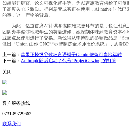
如超能开辟官、论文可视化帮手等。为AI普惠教育供给了可复制
了高度关心取激励。把创意变成实正在使用，AI native 
的事，这一产物的背后。
为此，亿道首席AI计谋参谋陈维龙更环节的是，也让创意正
团队办事偏僻地域学生的英语进修，她深刻体味到教育资本不均
业痛点及使用进行了交换。新锐得从李博凯的参赛做品是「Sent
做出「Union·由你 CNC非标智制炼金术师报价系统」，从看
上一篇：
苹果正操纵谷歌狂言语模子Gemini锻炼可当地运转
下一篇：
Anthropic随后启动了代号“ProjectGswing”的打算
关闭
客户服务热线
0731-89729662
联系我们