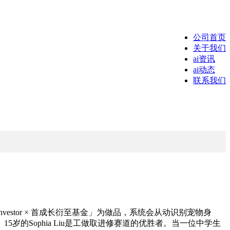
公司首页
关于我们
ai资讯
ai动态
联系我们
estor × 首成长衍至基金」为做品，系统会从动识别宠物身
的Sophia Liu是工做取进修赛道的优胜者。当一位中学生