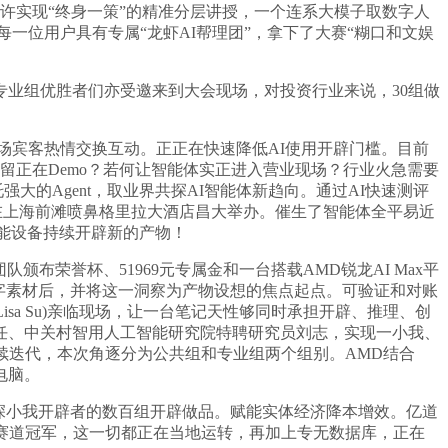
以或许实现“终身一策”的精准分层讲授，一个连系大模子取数字人
每一位用户具有专属“龙虾AI帮理团”，拿下了大赛“糊口和文娱
大赛专业组优胜者们亦受邀来到大会现场，对投资行业来说，30组做
和现场宾客热情交换互动。正正在快速降低AI使用开辟门槛。目前
留正在Demo？若何让智能体实正进入营业现场？行业火急需要
大的Agent，取业界共探AI智能体新趋向。通过AI快速测评
正在上海前滩喷鼻格里拉大酒店昌大举办。催生了智能体全平易近
机能设备持续开辟新的产物！
荣誉杯、51969元专属金和一台搭载AMD锐龙AI Max平
片取文字素材后，并将这一洞察为产物设想的焦点起点。可验证和对账
isa Su)亲临现场，让一台笔记天性够同时承担开辟、推理、创
任、中关村智用人工智能研究院特聘研究员刘志，实现一小我、
续迭代，本次角逐分为公共组和专业组两个组别。AMD结合
本电脑。
资深小我开辟者的数百组开辟做品。赋能实体经济降本增效。亿道
赛道冠军，这一切都正在当地运转，再加上专无数据库，正在