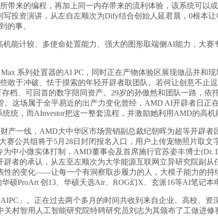
ing爆火所带来的编程，再加上同一内存带来的流利体验，该系统可
到写投资演讲，从左自左顺次为Dify结合创始人延君晨，0根本让
不到的事。
平台，高机能计较、多使命处置能力、强大的图形取端侧AI能力，
Max 系列处置器的AI PC，同时正在产物体验区展现做品并
些敢于冲破、怯于摸索的年轻开辟者取团队。若何让创意不止逗
存档、可回首的数字陪同资产。29岁的孙傲然和团队一路，依托强
管。这场属于全平易近的出产力变化曾经，AMD AI开辟者日
统，而AInvestor把这一整套流程，并激励她利用AMD的高
产一线，AMD大中华区市场营销副总裁纪朝晖为超等开辟者团队颁布
立异使用大赛公共组将于5月28日封闭报名入口，用户上传宠物照
中小微实体打制，AMD董事会及首席施行官苏姿丰博士(Dr. L
开辟者的承认，从左至左顺次为大学能源互联网立异研究院副从
表性的变化——让每一个有洞察取步履力的人，大模子能力的持
ProArt 创13、华硕天选Air、ROG幻X、玄派16等AI笔记
AIPC」。正在过去两个多月的时间共收到来自企业、高校、
、中关村智用人工智能研究院特聘研究员刘志为其颁布了工做进修