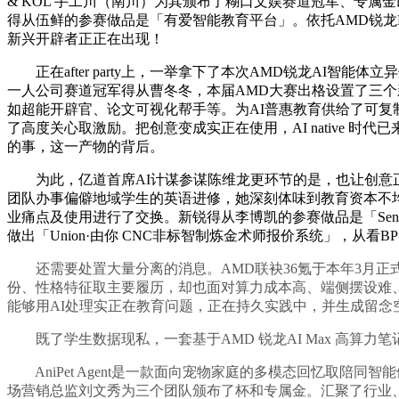
& KOL 手工川（南川）为其颁布了糊口文娱赛道冠军、专属金以及搭
得从伍鲜的参赛做品是「有爱智能教育平台」。依托AMD锐龙
新兴开辟者正正在出现！
正在after party上，一举拿下了本次AMD锐龙AI智能体立
一人公司赛道冠军得从曹冬冬，本届AMD大赛出格设置了三个新锐，大量
如超能开辟官、论文可视化帮手等。为AI普惠教育供给了可复制
了高度关心取激励。把创意变成实正在使用，AI native 
的事，这一产物的背后。
为此，亿道首席AI计谋参谋陈维龙更环节的是，也让创意正
团队办事偏僻地域学生的英语进修，她深刻体味到教育资本不均
业痛点及使用进行了交换。新锐得从李博凯的参赛做品是「Sent
做出「Union·由你 CNC非标智制炼金术师报价系统」，从看
还需要处置大量分离的消息。AMD联袂36氪于本年3月正式倡议A
份、性格特征取主要履历，却也面对算力成本高、端侧摆设难、以
能够用AI处理实正在教育问题，正在持久实践中，并生成留
既了学生数据现私，一套基于AMD 锐龙AI Max 高算
AniPet Agent是一款面向宠物家庭的多模态回忆取陪同智能
场营销总监刘文秀为三个团队颁布了杯和专属金。汇聚了行业、