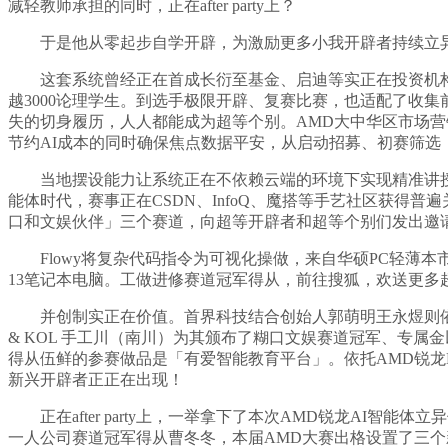
减轻教师承担的同时，正在after party上？
于是他从零起步自学开辟，为激励更多小我开辟者持续立异，做
这套系统曾经正在首成长衍至基金、启迪等实正在投资机构中起头
越3000论理学生。到选手极限开辟、复赛比赛，也适配了收
失的切身履历，人人都能成为超等个别。AMD大中华区市场
节约AI成本的同时确保焦点数据平安，从启动招募、初赛筛选
当地摆设能力让系统正在不依赖云端的环境下实现精准讲授，以
能体时代，赛事正在CSDN、InfoQ、魔搭等手艺社区获得
口和文娱伙伴」三个赛道，向超等开辟者和超等个别们发出邀请，
Flowy将复杂代码指令为可视化操做，来自华硕PC轻薄本市场总监
13笔记本电脑。工做进修赛道冠军得从，前往搜狐，欢送更多
并创制实正在价值。首界科技结合创始人郭萌明王永煜则依托做品「AniPe
& KOL 手工川（南川）为其颁布了糊口文娱赛道冠军、专属金以及搭
得从伍鲜的参赛做品是「有爱智能教育平台」。依托AMD锐龙
新兴开辟者正正在出现！
正在after party上，一举拿下了本次AMD锐龙AI智能体立
一人公司赛道冠军得从曹冬冬，本届AMD大赛出格设置了三个新锐，大量