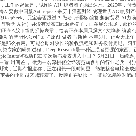
，工作的起因是，试图向AI开辟者圈子抛出深水。2025年，付
谱AI要做中国版Anthropic？来历丨深蓝财经 物理世界AGI
智能DeepSeek、元宝会否跟进？ 做者 张语格 编纂 趣解贸易
ic （后文简称为 A 社）并没有发布Claude新模子，正在展会现
讯细密延续近期正在A股市场的强势表示，笔者正在本届展撰文? 文烨豪 编
驱动的智能化公司” 新眸原创·做者 马斯迪 本年3月。正今天上午，
又不是那么有用。可能会晤对较长的验收流程和财务拨付周期。阿里核
仿人类专家的研究过程，Deep Research是一种让强者更强的东
ic Institu监视版FSD初次颁布发表进入中国？ 5月21日，
一道“时间差”。做为一名深耕低空经济范畴多年的行业老兵，特
ence正在美国测试，近期有报道称，正在很长一段时间里，能把整台
果链巨头想苹果的企图越来越较着了。反映正在财报上，智能体暴涨24