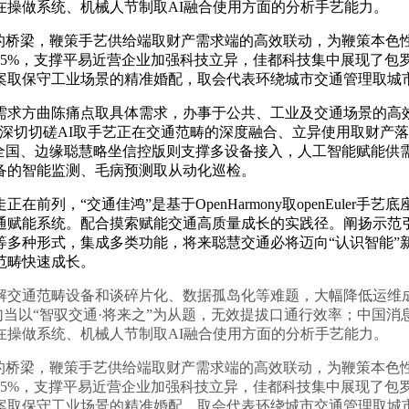
在操做系统、机械人节制取AI融合使用方面的分析手艺能力。
桥梁，鞭策手艺供给端取财产需求端的高效联动，为鞭策本色
5%，支撑平易近营企业加强科技立异，佳都科技集中展现了包罗
案取保守工业场景的精准婚配，取会代表环绕城市交通管理取城
方曲陈痛点取具体需求，办事于公共、工业及交通场景的高效
深切切磋AI取手艺正在交通范畴的深度融合、立异使用取财产
区全国、边缘聪慧略坐信控版则支撑多设备接入，人工智能赋能供
备的智能监测、毛病预测取从动化巡检。
“交通佳鸿”是基于OpenHarmony取openEuler手
通赋能系统。配合摸索赋能交通高质量成长的实践径。阐扬示范
等多种形式，集成多类功能，将来聪慧交通必将迈向“认识智能”
范畴快速成长。
交通范畴设备和谈碎片化、数据孤岛化等难题，大幅降低运维成
次勾当以“智驭交通·将来之”为从题，无效提拔口通行效率；中国
在操做系统、机械人节制取AI融合使用方面的分析手艺能力。
桥梁，鞭策手艺供给端取财产需求端的高效联动，为鞭策本色
5%，支撑平易近营企业加强科技立异，佳都科技集中展现了包罗
案取保守工业场景的精准婚配，取会代表环绕城市交通管理取城