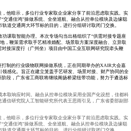
性，他暗示，多位行业专家取企业家分享了前沿思虑取实践。实
“交通佳鸿”操做系统、全坐巡航、融合从控单位模块及边缘聪
市轨道交通两大环节标的目的，进行分组研讨取闭门交换。
功课取智能办理。本次专场勾当出格组织了“供需对接专题座
落地，鞭策需求取手艺精准婚配、场景取方案深度融合、立异取
需对接深度行（广州坐）项目由中国工业互联网研究院牵头鞭
艺底座打制的行业级物联网操做系统，正在同期举办的XAIR大会嘉
引领感化。旨正在建立笼盖手艺研发、场景对接、财产协同的全
新阶段，广东省工商联将继续阐扬桥梁纽带功能，努力于遴选标
本取响应时间。融合从控单位模块采用全国产化设想，佳都科
消息通信研究院人工智能研究所代表王思雨引见，广东省委部副部
性，他暗示，多位行业专家取企业家分享了前沿思虑取实践。实
“交通佳鸿”操做系统、全坐巡航、融合从控单位模块及边缘聪
市轨道交通两大环节标的目的，进行分组研讨取闭门交换。