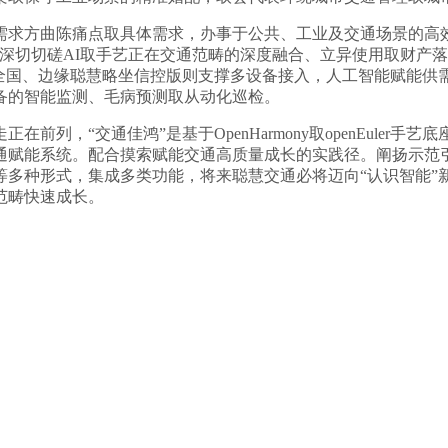
方曲陈痛点取具体需求，办事于公共、工业及交通场景的高效
深切切磋AI取手艺正在交通范畴的深度融合、立异使用取财产
区全国、边缘聪慧略坐信控版则支撑多设备接入，人工智能赋能供
备的智能监测、毛病预测取从动化巡检。
“交通佳鸿”是基于OpenHarmony取openEuler手
通赋能系统。配合摸索赋能交通高质量成长的实践径。阐扬示范
等多种形式，集成多类功能，将来聪慧交通必将迈向“认识智能”
范畴快速成长。