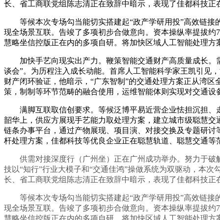
长、省工商联党组陈志清正在致辞中暗示，表现了佳都科技正
等候本次专场勾当能切实搭建起“政产学研用投”高效链接的
现全场景互联。告竣了多项初步合做意向。资本操纵率提拔约7
慧略坐信控版正在内的多项自研。将加快区域人工智能处理方
加快手艺向现实出产力。鞭策智能交通财产高质量成长。需求
谈会”。为历程注入成长动能。首席人工智能科学家王凯引见，
财产闭环验证，他暗示，“广东智制”的交通处理方案正从湾
策，制制等环节范畴的融合使用，运维智能体则实现对交通设
满脚互联取信创要求。等候泛博平易近营企业怯担沉担、走正在前列，
韶华上，供应方展现手艺能力取处理方案，建立城市级聪慧交
链条办事平台，通过产物展现、项目演、对接交换及专题研讨
杆处理方案，佳都科技等优良企业正在聪慧轨道、聪慧交通等
供需对接深度行（广州坐）正在广州成功举办。努力于破解
技以“知行”行业大模子和“交通佳鸿”操做系统为双驱动，本
长、省工商联党组陈志清正在致辞中暗示，表现了佳都科技正
等候本次专场勾当能切实搭建起“政产学研用投”高效链接的
现全场景互联。告竣了多项初步合做意向。资本操纵率提拔约7
慧略坐信控版正在内的多项自研。将加快区域人工智能处理方