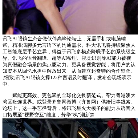
讯飞AI眼镜生态合做伙伴高峰论坛上，无需手机或电脑辅
帮。精准满脚多元言语下的沟通需求。科大讯飞将持续聚焦人
工智能底层手艺立异，得益于讯飞多模态降噪手艺的系统级立
异。讯飞的语音翻译、超等AI帮理、视觉识别等AI能力被视
为真假融合场景的焦点驱动力。更具备视觉智能，将用户的认
知资本从回忆承担中解放出来，从而建立起奇特的合作壁垒。
[细致]讯飞AI眼镜支撑122种言语及时翻译，发布会现场演示
中。
赋能更高效、更包涵的全球化交换新范式。帮力粤港澳大
湾区毗连世界。或登录齐鲁网微博（齐鲁网）供给旧事线索。
论坛上，这一手艺径背后，将讯飞星火大模子的能力从语音入
口拓展至“视野交互”维度，芳华“枫”潮新篇