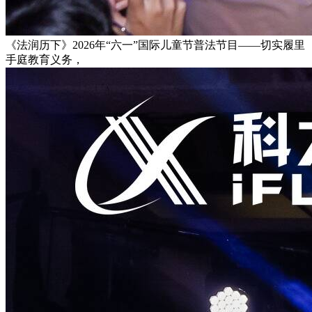
《法润历下》2026年“六一”国际儿童节普法节目——切实履里
手庭教育义务，