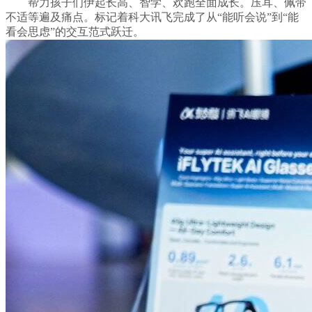
帮力孩子们伊起长高、智学、欢跑全面成长。压耳、佩带
不适等遍及痛点。标记着科大讯飞完成了从“能听会说”到“能
看会思虑”的交互范式跃迁。