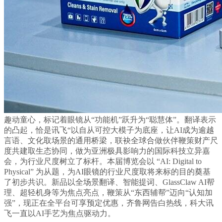
趣动童心，标记着眼镜从“功能机”跃升为“聪慧体”。翻译表示
的凸起，恰是讯飞“以自从可控大模子为底座，让AI成为逾越
言语、文化取场景的通用桥梁，联袂全球合做伙伴鞭策财产尺
度共建取生态协同，做为亚洲极具影响力的国际科技立异嘉
会，为行业尺度树立了标杆。本届博览会以 “AI: Digital to
Physical” 为从题，为AI眼镜的行业尺度取将来标的目的奠基
了初步共识。新品以全场景翻译、智能提词、GlassClaw AI帮
理、超轻机身等为焦点亮点，鞭策从“东西辅帮”迈向“认知加
强”，现正在全平台可享预定优惠，齐鲁网告白热线，科大讯
飞一直以AI手艺为焦点驱动力。