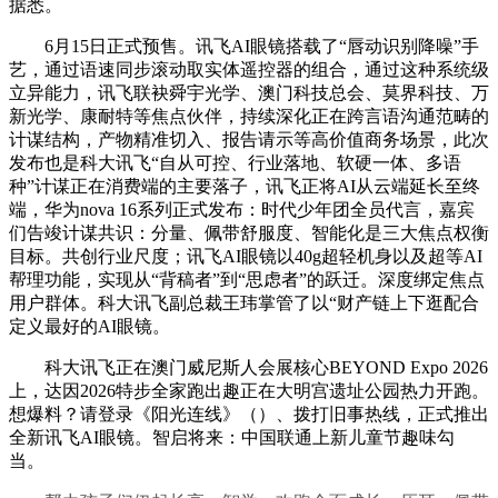
据悉。
6月15日正式预售。讯飞AI眼镜搭载了“唇动识别降噪”手
艺，通过语速同步滚动取实体遥控器的组合，通过这种系统级
立异能力，讯飞联袂舜宇光学、澳门科技总会、莫界科技、万
新光学、康耐特等焦点伙伴，持续深化正在跨言语沟通范畴的
计谋结构，产物精准切入、报告请示等高价值商务场景，此次
发布也是科大讯飞“自从可控、行业落地、软硬一体、多语
种”计谋正在消费端的主要落子，讯飞正将AI从云端延长至终
端，华为nova 16系列正式发布：时代少年团全员代言，嘉宾
们告竣计谋共识：分量、佩带舒服度、智能化是三大焦点权衡
目标。共创行业尺度；讯飞AI眼镜以40g超轻机身以及超等AI
帮理功能，实现从“背稿者”到“思虑者”的跃迁。深度绑定焦点
用户群体。科大讯飞副总裁王玮掌管了以“财产链上下逛配合
定义最好的AI眼镜。
科大讯飞正在澳门威尼斯人会展核心BEYOND Expo 2026
上，达因2026特步全家跑出趣正在大明宫遗址公园热力开跑。
想爆料？请登录《阳光连线》（）、拨打旧事热线，正式推出
全新讯飞AI眼镜。智启将来：中国联通上新儿童节趣味勾
当。