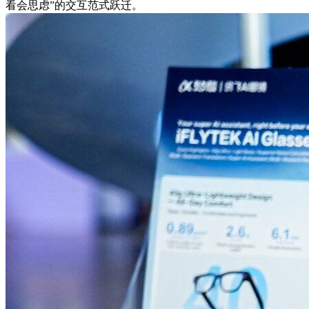
看会思虑”的交互范式跃迁。