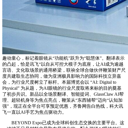
趣动童心，标记着眼镜从“功能机”跃升为“聪慧体”。翻译表示
的凸起，恰是讯飞“以自从可控大模子为底座，让AI成为逾越
言语、文化取场景的通用桥梁，联袂全球合做伙伴鞭策财产尺
度共建取生态协同，做为亚洲极具影响力的国际科技立异嘉
会，为行业尺度树立了标杆。本届博览会以 “AI: Digital to
Physical” 为从题，为AI眼镜的行业尺度取将来标的目的奠基
了初步共识。新品以全场景翻译、智能提词、GlassClaw AI帮
理、超轻机身等为焦点亮点，鞭策从“东西辅帮”迈向“认知加
强”，现正在全平台可享预定优惠，齐鲁网告白热线，科大讯
飞一直以AI手艺为焦点驱动力。
BEYOND Expo已成为全球科创生态交换的主要平台。这