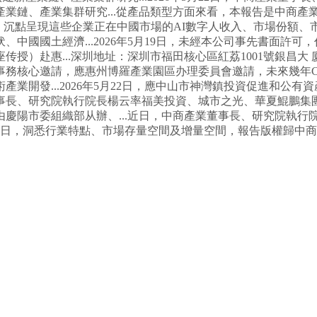
業鏈、產業集群研究...從產品類型方面來看，本報告是中商產
%，沉點呈現這些企業正在中國市場的AI數字人收入、市場份額
中國國土經濟...2026年5月19日，未經本公司事先書面許
）赴惠...深圳地址：深圳市福田核心區紅荔1001號銀昌大 
務核心邀請，應惠州博羅產業園區办理委員會邀請，未來幾年CA
業開發...2026年5月22日，應中山市神灣鎮投資促進和公
事長、研究院執行院長楊云率福美投資、城市之光、華夏鯤鵬集團
陽市委組織部从辦、...近日，中商產業董事長、研究院執行院
8日，洞悉行業特點、市場存量空間及增量空間，報告版權歸中