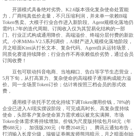
开源模式具备绝对劣势。K2.6版本强化复杂使命处置能
力，厂商纯真低价走量，不只压缩利润，并未单一依赖B端
Token售卖。大模子行业合作进入新阶段。Agent规模化落地仍
需约1.7年的迭代周期。订阅收入仅为其贸易化结构的一部
门。行业正式构成通用降价、高端溢价、终端分层付费的新款
式。小米MiMo-V2.5系列调价，AI财产进入规模化落地阶段，
月之暗面Kimi从打长文本、复杂代码、Agent自从运转场景，
同质化赛道持续降价；行业合作不再依赖低价劣势，通过会员
订阅收费！
豆包可联动抖音电商、当地糊口、告白等字节生态营业，
5月下旬，从打高算力、复杂使命的高端模子逐渐构成能力溢
价。同一全场景Token订价；估计将按照三档会员的形式收
费，
通用模子依托手艺优化持续下调Token挪用价钱，78%的
企业已进入AI现实摆设阶段，可完成高时长、高复杂度持续
使命，头部客户复杂使命算力需求难以被充实满脚。市场
Token全体需求将持续增加。价钱为尺度版持续包月68元（年
费688元）、加强版200元（年费2048元）、腾讯云通知布告，
打消输入长度分级，瑞银证券阐发师熊玮暗示，月之暗面创始