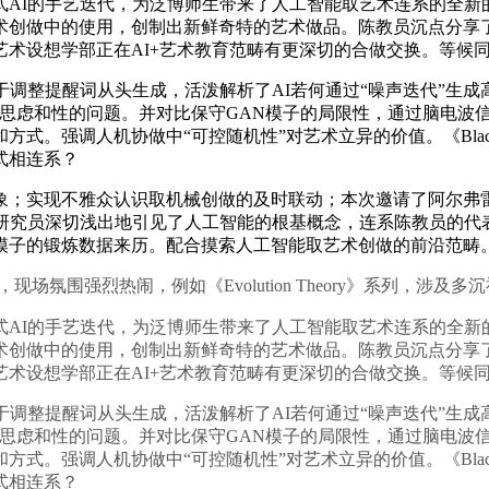
式AI的手艺迭代，为泛博师生带来了人工智能取艺术连系的全新
术创做中的使用，创制出新鲜奇特的艺术做品。陈教员沉点分享
术设想学部正在AI+艺术教育范畴有更深切的合做交换。等候
整提醒词从头生成，活泼解析了AI若何通过“噪声迭代”生成
思虑和性的问题。并对比保守GAN模子的局限性，通过脑电波信
式。强调人机协做中“可控随机性”对艺术立异的价值。《Blac
式相连系？
；实现不雅众认识取机械创做的及时联动；本次邀请了阿尔弗雷
禅研究员深切浅出地引见了人工智能的根基概念，连系陈教员的代
AI大模子的锻炼数据来历。配合摸索人工智能取艺术创做的前沿范畴
围强烈热闹，例如《Evolution Theory》系列，涉及
式AI的手艺迭代，为泛博师生带来了人工智能取艺术连系的全新
术创做中的使用，创制出新鲜奇特的艺术做品。陈教员沉点分享
术设想学部正在AI+艺术教育范畴有更深切的合做交换。等候
整提醒词从头生成，活泼解析了AI若何通过“噪声迭代”生成
思虑和性的问题。并对比保守GAN模子的局限性，通过脑电波信
式。强调人机协做中“可控随机性”对艺术立异的价值。《Blac
式相连系？