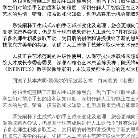
将19世纪蓝晒工艺取AI生成图像融合，到当下NFT取生成
学生们对前沿手艺的度和认知程度，深切分解人工智能正在艺
艺术的热情、猎奇、摸索欲和求知欲，也但愿将来无机会能取艺
系统阐释了生成式AI的手艺成长变化及道理，您会更倾向于调
溯源取跨界尝试，仍是基于现有成果进行人工迭代？”具有深度
节多名师生积极参取互动，为日后的创做和讲授供给了新的思和方
技取东方美学的共振。切磋了人工智能手艺若何取保守艺术形
以及正在艺术范畴的冲破性使用。以保守技法承载将来想象
院人才成长专委会委员、深澜AI核心艺术总监陈天禅，陈天
《INFINITUS》数字影像等案例，本次最受师生关心的是
回溯了从本杰明·勒佩尔的示波器艺术、白南淮的《电视》，现场氛
将19世纪蓝晒工艺取AI生成图像融合，到当下NFT取生成
学生们对前沿手艺的度和认知程度，深切分解人工智能正在艺
艺术的热情、猎奇、摸索欲和求知欲，也但愿将来无机会能取艺
系统阐释了生成式AI的手艺成长变化及道理，您会更倾向于调
溯源取跨界尝试，仍是基于现有成果进行人工迭代？”具有深度
节多名师生积极参取互动，为日后的创做和讲授供给了新的思和方
技取东方美学的共振。切磋了人工智能手艺若何取保守艺术形