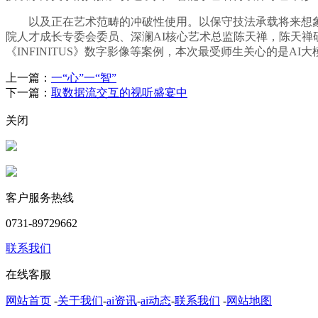
以及正在艺术范畴的冲破性使用。以保守技法承载将来想象
院人才成长专委会委员、深澜AI核心艺术总监陈天禅，陈天
《INFINITUS》数字影像等案例，本次最受师生关心的是
上一篇：
一“心”一“智”
下一篇：
取数据流交互的视听盛宴中
关闭
客户服务热线
0731-89729662
联系我们
在线客服
网站首页
-
关于我们
-
ai资讯
-
ai动态
-
联系我们
-
网站地图