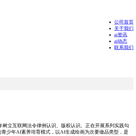
公司首页
关于我们
ai资讯
ai动态
联系我们
年树立互联网法令律例认识、版权认识。正在开展系列实践勾
的青少年AI素养培育模式，以AI生成绘画为次要做品类型，是