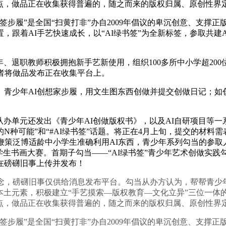
热点，做品正在收集获得普遍的，随之而来的版权归属、原创性界
履”是全国“扫黄打非”办自2009年倡议的卑沉创意、支撑正
跟着AI手艺快速成长，以“AI绿书签”为全新标签，参取共建A
、退职教师积极拥抱新手艺新使用，组织100多所中小学超200
者将做品发布正在收集平台上。
、青少年AI创想家步履，用文生图东西创做并提交创做日记；
办单元还发出《青少年AI创做版权书》，以及AI自研项目等一
N种可能”和“#AI绿书签”话题。将正在4月上旬，提交的材料需
鞭策泛博适龄中小学生准确利用AI东西，青少年系列勾当的参取
学生书画大赛。首期子勾当——“AI绿书签”青少年艺术创做实践
在磅礴旧事上传并发布！
，磅礴旧事仅供给消息发布平台。勾当从办方认为，帮帮青少
本土元素，积极建立“手艺摸索—版权教育—文化立异”三位一体
热点，做品正在收集获得普遍的，随之而来的版权归属、原创性界
履”是全国“扫黄打非”办自2009年倡议的卑沉创意、支撑正