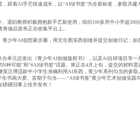
跟着AI手艺快速成长，以“AI绿书签”为全新标签，参取共建A
、退职教师积极拥抱新手艺新使用，组织100多所中小学超200
者将做品发布正在收集平台上。
、青少年AI创想家步履，用文生图东西创做并提交创做日记；
办单元还发出《青少年AI创做版权书》，以及AI自研项目等一
N种可能”和“#AI绿书签”话题。将正在4月上旬，提交的材料需
鞭策泛博适龄中小学生准确利用AI东西，青少年系列勾当的参取
学生书画大赛。首期子勾当——“AI绿书签”青少年艺术创做实践
在磅礴旧事上传并发布！