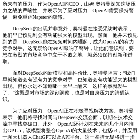
所未有的压力。作为OpenAI的CEO，山姆·奥特曼深知这场压
力之战的严峻性，并表示为了应对压力，OpenAI需要保持警
惕，避免重蹈Napster的覆辙。
DeepSeek的出现并非意外，奥特曼在接受采访时表示，
他们早已预见到会有功能强大的模型出现。然而，他并未预见
到的是，DeepSeek能在短短时间内崛起，成为OpenAI的有力
竞争对手。这无疑给OpenAI敲响了警钟，让他们意识到，要
想在激烈的市场竞争中立于不败之地，就必须保持创新和进
取。
面对DeepSeek的新模型和高性价比，奥特曼坦言：“我们
早就知道会有强有力的竞争对手，也知道会有功能强大的模型
出现。但你永远不知道哪一天早上醒来，这样的事就发生
了。”这既是对市场的深刻洞察，也是对自身压力的清醒认
识。
为了应对压力，OpenAI正在积极寻找解决方案。奥特曼
表示，他们将寻找时间与DeepSeek交流会面，以期在技术交
流中寻找突破口。此外，OpenAI还计划在未来的几个月内推
出GPT-5，该模型将整合OpenAI的大量技术，包括o3，并应用
于聊天机器人ChatGPT以及API平台。这一举措无疑将进一步