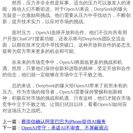
然而，压力并非全然是坏事。适当的压力可以激发人的潜
能，推动人们不断前进。对于OpenAI来说，DeepSeek的爆火
无疑是一次激励和挑战。他们需要从压力中寻找动力，不断创
新，提升技术实力，以应对市场的挑战。
面对压力，OpenAI选择开放和合作。他们不仅向所有用
户开放ChatGPT搜索功能，还表示将与DeepSeek团队交流会
面，以期在技术交流中寻找突破口。这种开放和合作的姿态无
疑将为双方带来更多的机会和可能。
在未来的市场竞争中，OpenAI将面临更多的挑战和机
遇。然而，只要他们保持创新和进取的精神，坚定开放和合作
的信念，他们就一定能够在市场中立于不败之地。
总的来说，DeepSeek的爆火给OpenAI带来了前所未有的
压力。作为市场的领导者，OpenAI需要保持警惕和创新精
神，积极应对市场的挑战和机遇。只有这样，他们才能在市场
竞争中立于不败之地。让我们拭目以待，看看OpenAI如何应
对这场压力之战吧。
上一篇：
蔡崇信确认阿里巴巴为iPhone提供AI服务
下一篇：
OpenAI坚守：承诺AI不审查、不屏蔽观点