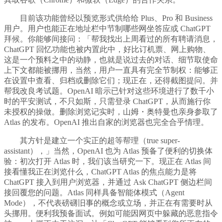
目前该功能曾经以预览形式供给给 Plus、Pro 和 Business
用户。用户也能正在地址栏中节制哪些网坐答应或 ChatGPT
拜候。你能够间接问：「帮我找出上周看过的所有聘请消息，
ChatGPT 回忆功能也被内置此中，好比订机票、网上购物、
这是一个预料之中的动静，也就是说过去的对话、细节取使命
上下文都能被挪用，当然，用户一直具有完全节制权：能够正
在设置中查看、归档或删除它们；现正在，还得截图提问。并
帮我改良考试题。OpenAI 暗示已针对这些环境进行了数千小
时的平安测试，不只如斯，只需登录 ChatGPT，从而施行你
未授权的操做。删除浏览记实时，山姆・奥特曼也亲身参取了
Atlas 的发布。OpenAI 推出自家的浏览器也完全合乎情理。
其方针是建立一个实正的超等帮理（true super-
assistant），」当然，OpenAI 也为 Atlas 预备了便利的切换体
验：初次打开 Atlas 时，我们该当研究一下。现正在 Atlas 间
接看懂我正在浏览什么，ChatGPT Atlas 的焦点能力是将
ChatGPT 接入到用户浏览器，并通过 Ask ChatGPT 侧边栏间
接回覆您的问题。Atlas 同样具备智能体模式（Agent
Mode），不代表磅礴旧事的概念或立场，并正在有需要时从
头挪用。便利我预备面试。例如可能因网页中躲藏的恶意指令