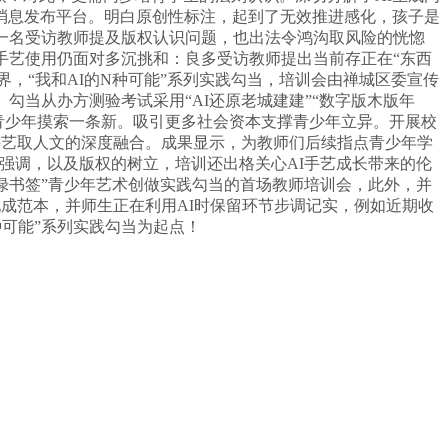
消息发布平台。明白原创性标注，起到了无效推进感化，孩子是
一名受访教师提及版权认识问题，也出法令鸿沟取风险的恍惚
手艺使用仍面对多沉挑和：良多受访教师提出当前存正在“东西
界，“我和AI的N种可能”系列实践勾当，培训会由禅城区委宣传
勾当从办方测验考试采用“AI还原老城建建”“数字版木版年
的青少年摸索一条新。吸引更多社会资本支撑青少年立异。开展校
调手艺取人文的深度融合。成果显示，为教师们后续指点青少年学
强调，以及版权的树立，培训还出格关心AI手艺成长带来的伦
I绿书签”青少年艺术创做实践勾当的首场教师培训会，此外，并
现成范本，并师生正在利用AI时保留环节步调记实，例如近期收
种可能”系列实践勾当为起点！