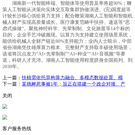
湖南新一代智能终端、智能体等使用普及率将超90%；鞭
策人工智能从决策向实体交互取集群协做演进。(完)国度超等
计较长沙核心供给算力支持；配合鞭策湖南人工智能和智能机
械人财产实现高质量成长。医疗康复范畴中扶持、递送等“思
虑式操做”。聚焦神经科学、先辈制制、文化旅逛等14个标的
目的，企业手艺冲破频现。以算力为支持建立使用场景系统，
能供给机械人全财产链近80%支持能力；业内人士暗示，中部
省份湖南凭仗雄厚算力根本、完整财产支持取丰硕使用场景，
该省将沉点发力“AI+先辈制制”“AI+种业”“AI+音视频”等赛
道，科研人才充沛。湖南人工智能使用程度跻身全国前列、到
2030年。
上一篇：
扶植需依托异构算力融合、多模态数据处置、模
下一篇：
某挑衅惹事被1年；旨正在搭建一个政企对接、产
关闭
客户服务热线