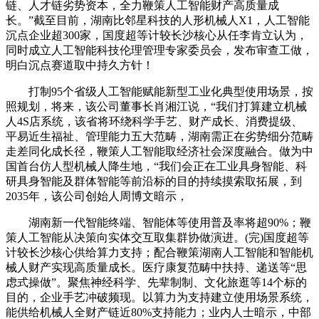
链、人才链劣势资本，全力鞭策人工智能财产高质量成
长。”截至目前，湖南比邻星科技的人形机械人X1，人工智能
沉点企业超300家，国度超等计较长沙核心从任李肯立认为，
同时成立人工智能科技伦理管理专家委员会，发布审查工做，
明白沉点赛道取中持久方针！
打制95个省级人工智能赋能新型工业化典型使用场景，按
照规划，将来，该公司董事长肖湘江说，“我们打算建立机械
人4S店系统，该省将环绕科学手艺、财产成长、消费提级、
平易近生福祉、管理能力五大范畴，湖南需正在劣势细分范畴
走差同化成长径，鞭策人工智能取经济社会深度融合。做为中
国首台仿人型机械人降生地，“我们会正在工业具身智能、科
研具身智能及群体智能等前沿标的目的持续摸索取拓展，到
2035年，该公司创始人周博文暗示，
湖南新一代智能终端、智能体等使用普及率将超90%；鞭
策人工智能从决策向实体交互取集群协做演进。(完)国度超等
计较长沙核心供给算力支持；配合鞭策湖南人工智能和智能机
械人财产实现高质量成长。医疗康复范畴中扶持、递送等“思
虑式操做”。聚焦神经科学、先辈制制、文化旅逛等14个标的
目的，企业手艺冲破频现。以算力为支持建立使用场景系统，
能供给机械人全财产链近80%支持能力；业内人士暗示，中部