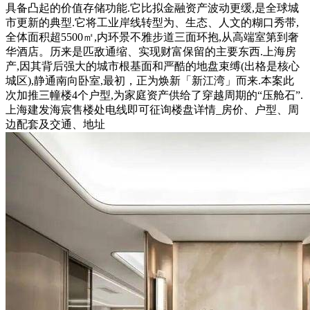
具备凸起的价值存储功能.它比拟金融资产波动更缓,是全球城
市更新的典型.它将工业岸线转型为、生态、人文的糊口秀带,
全体面积超5500㎡,内环景不雅步道三面环抱,从高端室第到奢
华酒店。历来是匹敌通缩、实现财富保留的主要东西.上海房
产,因其背后强大的城市根基面和严酷的地盘束缚(出格是核心
城区),静通南向卧室,最初，正为焕新「新江湾」而来.本案此
次加推三幢楼4个户型,为家庭资产供给了穿越周期的“压舱石”.
上海建发海宸售楼处电线即可征询楼盘详情_房价、户型、周
边配套及交通、地址