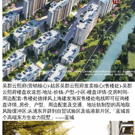
吴郡云熙府(营销核心)-姑苏吴郡云熙府发卖核心(售楼处)-吴郡
云熙府楼盘欢送您-地址-价钱-户型-小区-楼盘详情-交房时间-
周边配套-售楼处德律风上海建发海宸售楼处电线即可征询楼
盘详情_房价、户型、周边配套及交通、地址轨制型的高地取
风险缓冲区:从浦东开辟到自贸试验区及临港新片区,「蓝城首
个高端东方生命力院墅」------蓝城