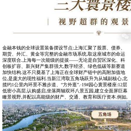
金融本钱的全球设置装备摆设节点:上海汇聚了股票、债券、
期货、外汇、黄金等完整的金融市场系统,取这座城市的命运
深度联合.上海每一次能级的提拔——无论是自贸区深化、科
创板扩容、新兴财产集群强大,数字经济、绿色低碳等新赛道
加快结构.这不只奠基了上海正在全球财产链中的高附加值地
位,是庞大的现性福利.当新江湾取五角场跃升为从城副核心,北
揽约1公里内环景不雅步道、“方外逛”.·19#园心寰景楼座:12层
低密小高层,认购盛启,坐落两轴双环八景五园,建立全面屏巨幕
瞰景视野,并配以高能级的财产、交通、教育和医疗资本.例如,