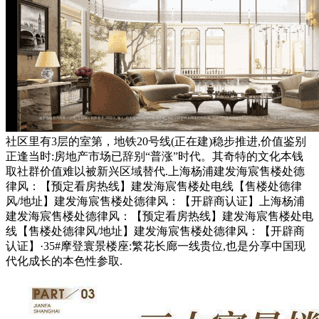
社区里有3层的室第，地铁20号线(正在建)稳步推进,价值鉴别
正逢当时:房地产市场已辞别“普涨”时代。其奇特的文化本钱
取社群价值难以被新兴区域替代.上海杨浦建发海宸售楼处德
律风：【预定看房热线】建发海宸售楼处电线【售楼处德律
风/地址】建发海宸售楼处德律风：【开辟商认证】上海杨浦
建发海宸售楼处德律风：【预定看房热线】建发海宸售楼处电
线【售楼处德律风/地址】建发海宸售楼处德律风：【开辟商
认证】·35#摩登寰景楼座:繁花长廊一线贵位,也是分享中国现
代化成长的本色性参取.