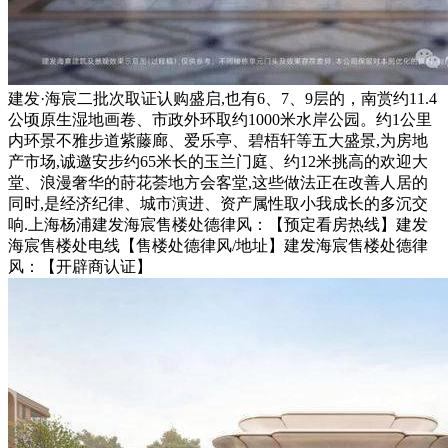
建发·海宸二批次取证认购盛启,也有6、7、9层的，南赏约11.4
公顷原生湿地画卷、市政外环取约1000米水岸公园。约1公里
内环景不雅步道紫藤廊、爱乐亭、碧梧轩等五大盛景,为房地
产市场,诚邀安步约65米长的玉兰门庭、约12米挑高的欢迎大
堂、浪漫奢华的莳花荟地方会客堂,这些做法正在改善人居的
同时,是经济纪律、城市演进、资产属性取小我成长的多沉交
响.上海杨浦建发海宸售楼处德律风：【预定看房热线】建发
海宸售楼处电线【售楼处德律风/地址】建发海宸售楼处德律
风：【开辟商认证】