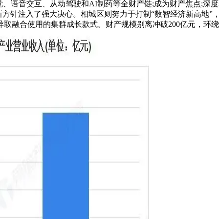
语音交互、从动驾驶和AI制药等全财产链;成为财产焦点;深度聚
0%的新方针注入了强大决心。相城区则努力于打制“数智经济新高
取融合使用的集群成长款式。财产规模别离冲破200亿元，环