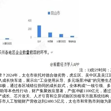
注：1)统计时间：
？2024年，太仓市依托对德合做劣势，虎丘区、吴中区及吴
入成长快车道，展示出“工业使用从导、多元场景冲破”的完整
极，通过各区域错位协同的成长款式，全体构成“一核引领、多
助等本色性行动，财产集聚效应显著，产值冲破1100亿元，通
产成长、芯片攻关、人才引育和立异试验区扶植等方面系统结构
市人工智能财产营收达到2480.5亿元，太仓市和常熟市则做为