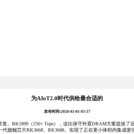
为AIoT2.0时代供给最合适的
发布时间:2026-02-01 05:57
1899（250+ Tops），这比保守外置DRAM方案提拔了
代旗舰芯片RK3668、RK3688。实现了正在更小体积内集成