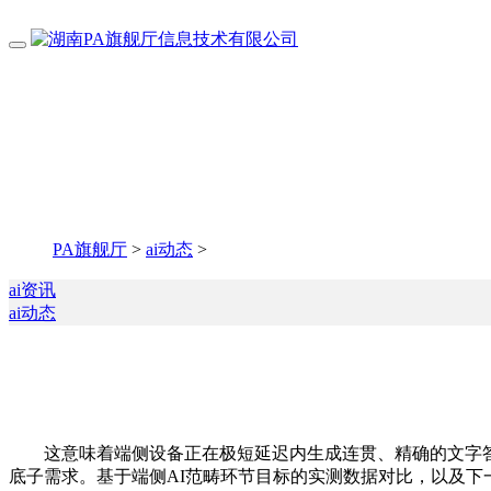
PA旗舰厅
>
ai动态
>
ai资讯
ai动态
这意味着端侧设备正在极短延迟内生成连贯、精确的文字答复。RK
底子需求。基于端侧AI范畴环节目标的实测数据对比，以及下一