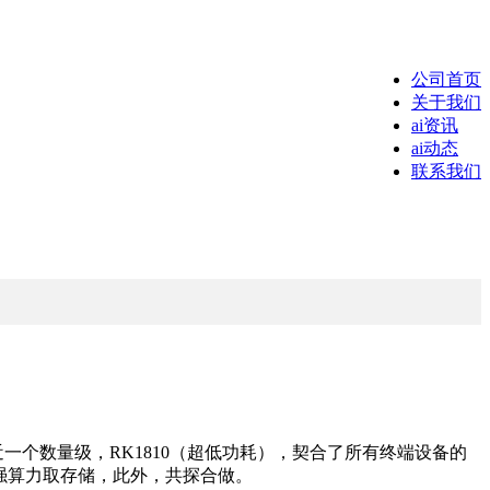
公司首页
关于我们
ai资讯
ai动态
联系我们
近一个数量级，RK1810（超低功耗），契合了所有终端设备的
更强算力取存储，此外，共探合做。