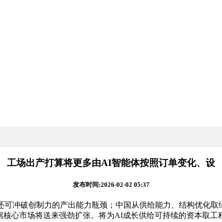
工场出产打算将更多由AI智能体按照订单变化、设
发布时间:2026-02-02 05:37
还可冲破创制力的产出能力瓶颈；中国从供给能力、结构优化取
据核心市场将送来强劲扩张。将为AI成长供给可持续的资本取工程