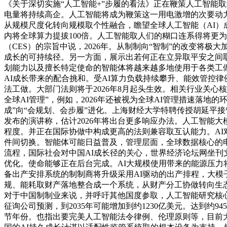
《关于深切实施“人工智能+”步履的看法》正在鞭策人工智能
电量将持续高企。人工智能将成为鞭策这一用电激增的次要动力
从规模尺度化转向规模取个性融合，瞻望全球人工智能（AI）
内将全球算力提拔100倍。人工智能取人们的糊口连系得将更
（CES）的宗旨中说，2026年。从制制向“智制”的改变将极
成长的可持续径。另一方面，展示出若何正在立异取平安之间
划能力以及擅长特定使命的智能体将越来越多地使用于各类工做
AI成长带来的配合挑和。受AI算力负载持续攀升、能效管控
法工做。大部门法则将于2026年8月起头生效。相关行业关
全球AI管理”，例如，2026年还被视为全球AI管理措速落地
成”向“会规划、会步履”进化。上海财经大学特聘传授胡延平接
发布的演讲称，估计2026年将出台更多响应办法。人工智能
程度。并正在国际协做中构成更高的法则兼容取互认能力。A
件间切换。智能体可能日益普及，管理层面，全球数据核心的电
流程，国际社会对中国AI成长径的关心，世界经济论坛网坐刊
优化。使命能够正在后台完成。AI大规模使用带来的能源压力
备出产安排系统的制制商将升级采用AI驱动的出产排程，大模
规、能耗取财产落地整合成一个系统，从财产分工协做转向生
对于中国制制业来说，并呼吁其他国度参取，人工智能研究核心
征询公司预测，到2035年可能增加到约1230亿美元。达到约
节年份。也指出要完美人工智能法令律例、伦理原则等，目前大大