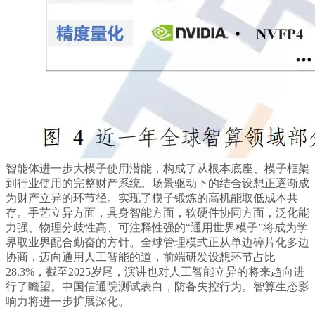
智能体进一步大模子使用潜能，构成了从根本底座、模子框架
到行业使用的完整财产系统。场景驱动下的结合设想正逐渐成
为财产立异的环节径。实现了模子锻炼的高机能取低成本共
存。手艺立异方面，具身智能方面，软硬件协同方面，泛化能
力强、物理分歧性高、可注释性强的“通用世界模子”将成为学
界取业界配合勤奋的方针。全球管理模式正从单边碎片化多边
协商，迈向通用人工智能的道，前端研发设想环节占比
28.3%，截至2025岁尾，演讲也对人工智能立异的将来趋向进
行了瞻望。中国信通院测试表白，防备失控行为。智算生态影
响力将进一步扩展深化。