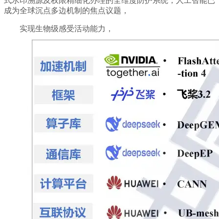
式水印溯源及权限精细化办理的全维度防护系统，人工智能已
成为全球沉点多边机制的焦点议题，
实现生物级感受活动能力，