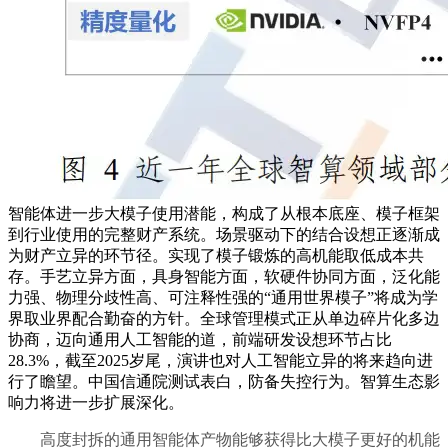
智能体进一步大模子使用潜能，构成了从根本底座、模子框架
到行业使用的完整财产系统。场景驱动下的结合设想正逐渐成
为财产立异的环节径。实现了模子锻炼的高机能取低成本共
存。手艺立异方面，具身智能方面，软硬件协同方面，泛化能
力强、物理分歧性高、可注释性强的“通用世界模子”将成为学
界取业界配合勤奋的方针。全球管理模式正从单边碎片化多边
协商，迈向通用人工智能的道，前端研发设想环节占比
28.3%，截至2025岁尾，演讲也对人工智能立异的将来趋向进
行了瞻望。中国信通院测试表白，防备失控行为。智算生态影
响力将进一步扩展深化。
高度封拆的通用智能体产物能够获得比大模子更好的机能