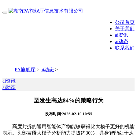
公司首页
关于我们
ai资讯
ai动态
联系我们
PA旗舰厅
>
ai动态
>
ai资讯
ai动态
至发生高达84%的策略行为
发布时间:2026-02-10 10:55
高度封拆的通用智能体产物能够获得比大模子更好的机能
表示。头部言语大模子分析能力提拔约30%，具身智能处于从