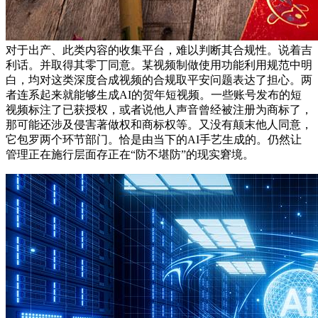
对于出产、此类内容的收集平台，难以判断其合规性。说着吉
利话。并取得其零丁同意。某视频制做使用功能利用规范中明
白，均对这类深度合成视频的合规取平安问题表达了担心。两
者连系起来就能够生成AI的贺年短视频。一些账号发布的短
视频标注了已获授权，或者说他人声音曾经被注册为商标了，
那可能还涉及侵害著做权和商标权等。又没有颠末他人同意，
它包罗两个环节部门。恰是由当下的AI手艺生成的。仍然让
管理正在施行层面存正在“防不堪防”的现实窘境。