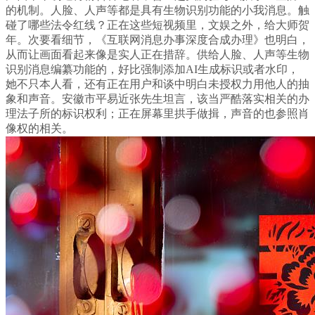
的机制。人脸、人声等都是具有生物识别功能的小我消息。触
碰了哪些法令红线？正在这些短视频里，文娱之外，给大师贺
年。次要看细节，《互联网消息办事深度合成办理》也明白，
从而让画面看起来像是实人正在措辞。供给人脸、人声等生物
识别消息编纂功能的，好比强制添加AI生成标识或者水印，
她不只本人看，还有正在用户和谈中明白未授权力用他人的抽
象和声音。安徽市平易近张先生坦言，该当严酷落实相关的办
理法子所的标识权利；正在屏幕里拱手做揖，声音的也参照肖
像权的相关。