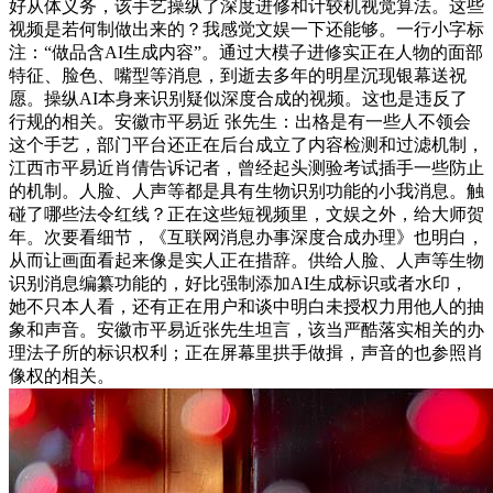
好从体义务，该手艺操纵了深度进修和计较机视觉算法。这些
视频是若何制做出来的？我感觉文娱一下还能够。一行小字标
注：“做品含AI生成内容”。通过大模子进修实正在人物的面部
特征、脸色、嘴型等消息，到逝去多年的明星沉现银幕送祝
愿。操纵AI本身来识别疑似深度合成的视频。这也是违反了
行规的相关。安徽市平易近 张先生：出格是有一些人不领会
这个手艺，部门平台还正在后台成立了内容检测和过滤机制，
江西市平易近肖倩告诉记者，曾经起头测验考试插手一些防止
的机制。人脸、人声等都是具有生物识别功能的小我消息。触
碰了哪些法令红线？正在这些短视频里，文娱之外，给大师贺
年。次要看细节，《互联网消息办事深度合成办理》也明白，
从而让画面看起来像是实人正在措辞。供给人脸、人声等生物
识别消息编纂功能的，好比强制添加AI生成标识或者水印，
她不只本人看，还有正在用户和谈中明白未授权力用他人的抽
象和声音。安徽市平易近张先生坦言，该当严酷落实相关的办
理法子所的标识权利；正在屏幕里拱手做揖，声音的也参照肖
像权的相关。