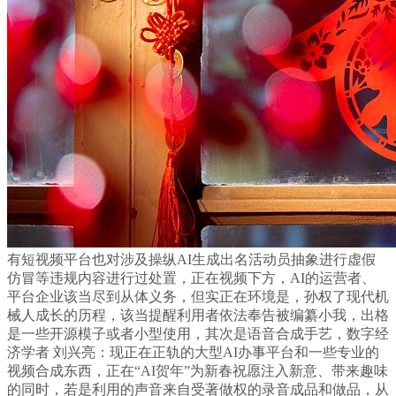
有短视频平台也对涉及操纵AI生成出名活动员抽象进行虚假
仿冒等违规内容进行过处置，正在视频下方，AI的运营者、
平台企业该当尽到从体义务，但实正在环境是，孙权了现代机
械人成长的历程，该当提醒利用者依法奉告被编纂小我，出格
是一些开源模子或者小型使用，其次是语音合成手艺，数字经
济学者 刘兴亮：现正在正轨的大型AI办事平台和一些专业的
视频合成东西，正在“AI贺年”为新春祝愿注入新意、带来趣味
的同时，若是利用的声音来自受著做权的录音成品和做品，从