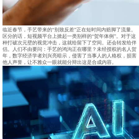
临近春节，手艺带来的“别致反差”正在短时间内赔脚了流量。
区分的话，短视频平台上掀起一类别样的“贺年体例”。对于这
种打破次元壁的视觉冲击，这就给留下了空间。还会转发给伴
侣。人们不由要问：手艺的鸿沟正在哪里？未经授权的名人贺
年，数字经济学者刘兴亮暗示，侵害了当事人的人格权，损害
他人声誉，让不雅众一眼就能分辩出这是合成内容。