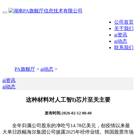
公司首页
关于我们
ai资讯
ai动态
联系我们
PA旗舰厅
>
ai动态
>
ai资讯
ai动态
这种材料对人工智I)芯片至关主要
发布时间:2026-02-12 08:40
全年归属公司股东的净吃亏14.78亿美元，创疫情以来最
大单日跌幅海尔集团公司披露2025年经停业绩。韩国股票市场