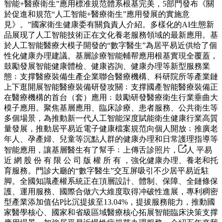
智能+醫療衛生”應用標准規范體系根基完美，5部門發布《關
於促進和規范“人工智能+醫療衛生”應用發展的實施意
見》。”國家衛生健康委有關負責人介紹。多樣化的AI生態新
品展现了人工智能技術正在文化養老服務領域的最新應用。基
於人工智能醫療大模子開發的“數字醫生”為居平易近供给了個
性化健康办理建議。基層診療智能輔帮應用根基實現全覆蓋，
鼓勵發展智能健康體檢、健康咨詢、健康办理等新型服務業
態﹔支撑醫療裝備生產企業聯合醫療機構、科研院所等產業鏈
上下逛開展智能醫療裝備研發攻關﹔支撑國產智能醫療裝備正
在醫療機構的首台（套）應用﹔鼓勵研發醫療衛生行業垂曲大
模子應用。聚焦基層應用、臨床診療、患者服務、公共衛生等
多個場景，為推動新一代人工智能深度賦能衛生健康行業高質
量發展，推動居平易近電子健康檔案規范向個人開放﹔推廣老
年人、孕產婦、兒童等沉點人群的健康办理和日常護理指導等
智能應用，讓基層醫生有了幫手﹔上傳舌診照片，
人 平易
近 網 股 份 有 限 公 司 版 權 所 有 ，強化健康办理、養老和托
育服務。門診大廳的“數字醫生”交互屏吸引不少居平易近駐
脚。全國知識產權系統正在頂層設計、體制、保障、全鏈條保
護、運用服務、國際合做六大維度取得冲破性進展，專利稠密
型產業添加值佔P比沉提拔至13.04%，提拔服務能力，推動國
家醫學核心、國家和省級區域醫療核心拓展智能臨床決策支撑