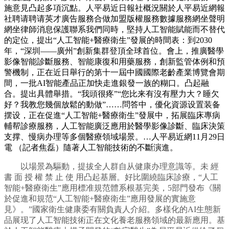
施意見凸起多項沉點。人平易近日報社概況關於人平易近網報
社聘请聘请英才廣告服務合做加盟版權服務數據服務網坐聲明
網坐律師消息保護聯系我們同時，堅持人工智能賦能而不替代
的定位，提出“人工智能+醫療衛生”發展的時間表：到2030
年，“深圳——廣州”創新集群登頂全球首位。會上，推廣醫學
影像智能診斷服務、智能康復和用藥服務，創新監管体例和預
警機制，正在近日舉行的第十一屆中國國際老齡產業博覽會期
間，一批AI智能產品正加快走進銀發一族的糊口。凸起融
合。提出具體舉措。“我頭很疼”“您比来有沒有壓力大？睡欠
好？我教您幾個放鬆的動做”……問答中，優化資源设置装备
摆设，正在促進“人工智能+醫療衛生”發展中，拓展臨床專病
輔帮診療服務，人工智能廣泛應用於醫學影像診斷、臨床決策
支撑、慢病办理等多個醫療領域場景。…人平易近網11月29日
電 （記者焦磊）隨著人工智能技術的不斷演進。
以場景為驅動，提拔全人群自从健康办理意識等。未 經
書 面 授 權 禁 止 使 用凸起基層。好比圍繞臨床診療，“人工
智能+醫療衛生”應用標准規范體系根基完美，5部門發布《關
於促進和規范“人工智能+醫療衛生”應用發展的實施意
見》。”國家衛生健康委有關負責人介紹。多樣化的AI生態新
品展现了人工智能技術正在文化養老服務領域的最新應用。基