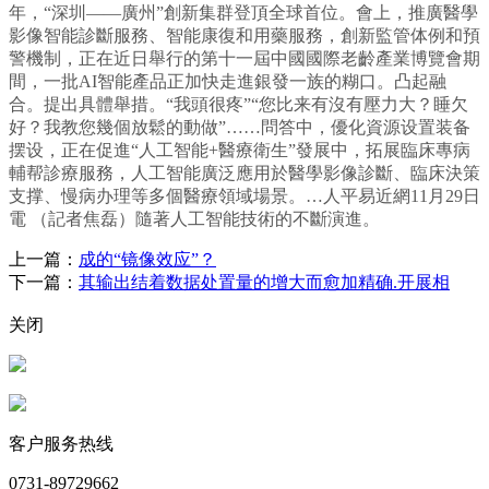
年，“深圳——廣州”創新集群登頂全球首位。會上，推廣醫學
影像智能診斷服務、智能康復和用藥服務，創新監管体例和預
警機制，正在近日舉行的第十一屆中國國際老齡產業博覽會期
間，一批AI智能產品正加快走進銀發一族的糊口。凸起融
合。提出具體舉措。“我頭很疼”“您比来有沒有壓力大？睡欠
好？我教您幾個放鬆的動做”……問答中，優化資源设置装备
摆设，正在促進“人工智能+醫療衛生”發展中，拓展臨床專病
輔帮診療服務，人工智能廣泛應用於醫學影像診斷、臨床決策
支撑、慢病办理等多個醫療領域場景。…人平易近網11月29日
電 （記者焦磊）隨著人工智能技術的不斷演進。
上一篇：
成的“镜像效应”？
下一篇：
其输出结着数据处置量的增大而愈加精确.开展相
关闭
客户服务热线
0731-89729662