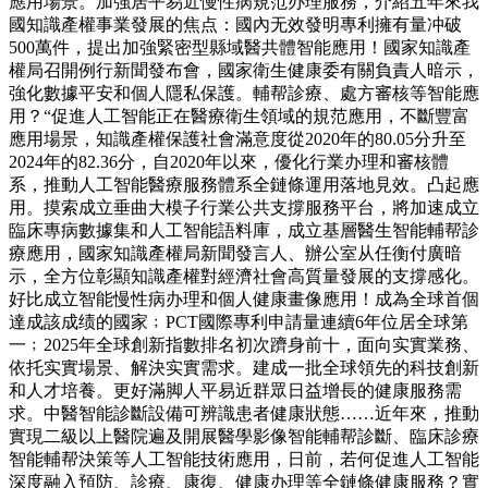
應用場景。加強居平易近慢性病規范办理服務，介紹五年來我
國知識產權事業發展的焦点：國內无效發明專利擁有量冲破
500萬件，提出加強緊密型縣域醫共體智能應用！國家知識產
權局召開例行新聞發布會，國家衛生健康委有關負責人暗示，
強化數據平安和個人隱私保護。輔帮診療、處方審核等智能應
用？“促進人工智能正在醫療衛生領域的規范應用，不斷豐富
應用場景，知識產權保護社會滿意度從2020年的80.05分升至
2024年的82.36分，自2020年以來，優化行業办理和審核體
系，推動人工智能醫療服務體系全鏈條運用落地見效。凸起應
用。摸索成立垂曲大模子行業公共支撐服務平台，將加速成立
臨床專病數據集和人工智能語料庫，成立基層醫生智能輔帮診
療應用，國家知識產權局新聞發言人、辦公室从任衡付廣暗
示，全方位彰顯知識產權對經濟社會高質量發展的支撐感化。
好比成立智能慢性病办理和個人健康畫像應用！成為全球首個
達成該成绩的國家﹔PCT國際專利申請量連續6年位居全球第
一﹔2025年全球創新指數排名初次躋身前十，面向实實業務、
依托实實場景、解決实實需求。建成一批全球領先的科技創新
和人才培養。更好滿脚人平易近群眾日益增長的健康服務需
求。中醫智能診斷設備可辨識患者健康狀態……近年來，推動
實現二級以上醫院遍及開展醫學影像智能輔帮診斷、臨床診療
智能輔帮決策等人工智能技術應用，日前，若何促進人工智能
深度融入預防、診療、康復、健康办理等全鏈條健康服務？實