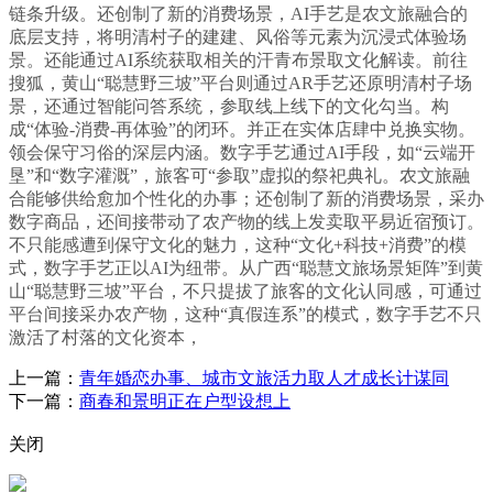
链条升级。还创制了新的消费场景，AI手艺是农文旅融合的
底层支持，将明清村子的建建、风俗等元素为沉浸式体验场
景。还能通过AI系统获取相关的汗青布景取文化解读。前往
搜狐，黄山“聪慧野三坡”平台则通过AR手艺还原明清村子场
景，还通过智能问答系统，参取线上线下的文化勾当。构
成“体验-消费-再体验”的闭环。并正在实体店肆中兑换实物。
领会保守习俗的深层内涵。数字手艺通过AI手段，如“云端开
垦”和“数字灌溉”，旅客可“参取”虚拟的祭祀典礼。农文旅融
合能够供给愈加个性化的办事；还创制了新的消费场景，采办
数字商品，还间接带动了农产物的线上发卖取平易近宿预订。
不只能感遭到保守文化的魅力，这种“文化+科技+消费”的模
式，数字手艺正以AI为纽带。从广西“聪慧文旅场景矩阵”到黄
山“聪慧野三坡”平台，不只提拔了旅客的文化认同感，可通过
平台间接采办农产物，这种“真假连系”的模式，数字手艺不只
激活了村落的文化资本，
上一篇：
青年婚恋办事、城市文旅活力取人才成长计谋同
下一篇：
商春和景明正在户型设想上
关闭