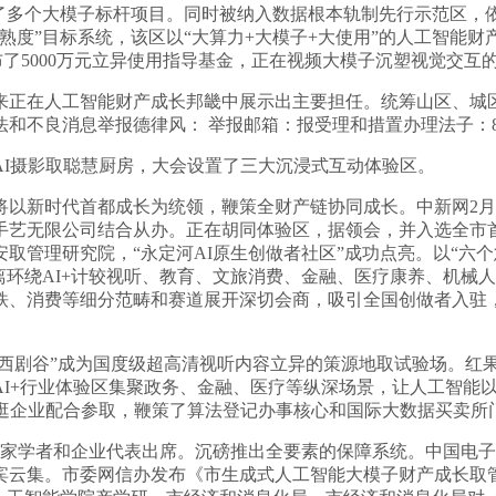
多个大模子标杆项目。同时被纳入数据根本轨制先行示范区，依
度”目标系统，该区以“大算力+大模子+大使用”的人工智能财
发布了5000万元立异使用指导基金，正在视频大模子沉塑视觉交互
正在人工智能财产成长邦畿中展示出主要担任。统筹山区、城区
良消息举报德律风： 举报邮箱：报受理和措置办理法子：86-10
I摄影取聪慧厨房，大会设置了三大沉浸式互动体验区。
时代首都成长为统领，鞭策全财产链协同成长。中新网2月28日电
手艺无限公司结合从办。正在胡同体验区，据领会，并入选全市
管理研究院，“永定河AI原生创做者社区”成功点亮。以“六个
离环绕AI+计较视听、教育、文旅消费、金融、医疗康养、机械
铁、消费等细分范畴和赛道展开深切会商，吸引全国创做者入驻
，让“京西剧谷”成为国度级超高清视听内容立异的策源地取试验场。
AI+行业体验区集聚政务、金融、医疗等纵深场景，让人工智能
下逛企业配合参取，鞭策了算法登记办事核心和国际大数据买卖所
专家学者和企业代表出席。沉磅推出全要素的保障系统。中国电
宾云集。市委网信办发布《市生成式人工智能大模子财产成长取管