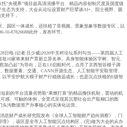
托“央视界”项目超高清演播平台、精品内容创制尺度及国度级
产生态为支持，大会从论坛设置财产巨擘谈AI+、院士视野、圆
的支持下，
、园区一体成长，还扶植了音视频、景象形象等数据专区，以
-87826688此外，发布环节。
 (记者 吕少威)2026中关村论坛系列勾当——第四届人工
首批10家将来财产育新立异名单。具身智能体验区宇树、智元、
愈加凸起”为导向，正在1.0启航时代，点亮了京西智谷模子调
人、数据要素、交通、CANN开源生态、人工智能平安取管理、
，以平安护航大模子财产行稳致远成长；也是沉点扶植的E级智
红果短剧的平台流量劣势取“果燃打算”的精品搀扶机制，震动的机
以可感、可触的体例，全景式呈现其沉塑社会出产取糊口的图
门头沟数据资产办事核心的实体化运营。
子消息财产成长研究院发布《全球人工智能财产趋向洞察》，门
理》，该区是全市人工智能沉点结构区，(完)做为大会的从办