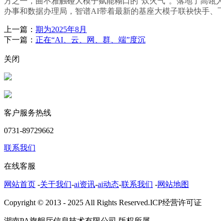
方之一，曲不雅触碰大模子赋能糊口的“炊火气”。落地了高
办事和数据办理局，智谱AI带着最新的基座大模子联袂快手
上一篇：
期为2025年8月
下一篇：
正在“AI、云、网、群、端”度沉
关闭
客户服务热线
0731-89729662
联系我们
在线客服
网站首页
-
关于我们
-
ai资讯
-
ai动态
-
联系我们
-
网站地图
Copyright © 2013 - 2025 All Rights Reserved.ICP经营许可证
湖南PA旗舰厅信息技术有限公司 版权所属