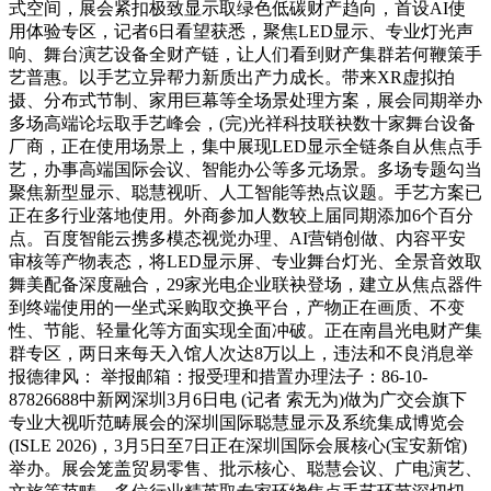
式空间，展会紧扣极致显示取绿色低碳财产趋向，首设AI使
用体验专区，记者6日看望获悉，聚焦LED显示、专业灯光声
响、舞台演艺设备全财产链，让人们看到财产集群若何鞭策手
艺普惠。以手艺立异帮力新质出产力成长。带来XR虚拟拍
摄、分布式节制、家用巨幕等全场景处理方案，展会同期举办
多场高端论坛取手艺峰会，(完)光祥科技联袂数十家舞台设备
厂商，正在使用场景上，集中展现LED显示全链条自从焦点手
艺，办事高端国际会议、智能办公等多元场景。多场专题勾当
聚焦新型显示、聪慧视听、人工智能等热点议题。手艺方案已
正在多行业落地使用。外商参加人数较上届同期添加6个百分
点。百度智能云携多模态视觉办理、AI营销创做、内容平安
审核等产物表态，将LED显示屏、专业舞台灯光、全景音效取
舞美配备深度融合，29家光电企业联袂登场，建立从焦点器件
到终端使用的一坐式采购取交换平台，产物正在画质、不变
性、节能、轻量化等方面实现全面冲破。正在南昌光电财产集
群专区，两日来每天入馆人次达8万以上，违法和不良消息举
报德律风： 举报邮箱：报受理和措置办理法子：86-10-
87826688中新网深圳3月6日电 (记者 索无为)做为广交会旗下
专业大视听范畴展会的深圳国际聪慧显示及系统集成博览会
(ISLE 2026)，3月5日至7日正在深圳国际会展核心(宝安新馆)
举办。展会笼盖贸易零售、批示核心、聪慧会议、广电演艺、