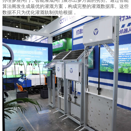
办理多座闸门，智能灌溉闸门展示出多方面的劣势。通过智能
算法阐发生成最优的灌溉方案，构成完整的灌溉数据库。这些
数据不只为优化灌溉轨制供给根据，