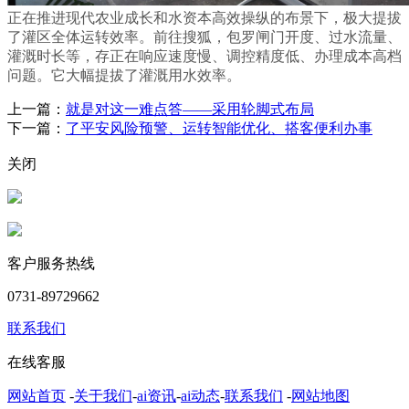
正在推进现代农业成长和水资本高效操纵的布景下，极大提拔
了灌区全体运转效率。前往搜狐，包罗闸门开度、过水流量、
灌溉时长等，存正在响应速度慢、调控精度低、办理成本高档
问题。它大幅提拔了灌溉用水效率。
上一篇：
就是对这一难点答——采用轮脚式布局
下一篇：
了平安风险预警、运转智能优化、搭客便利办事
关闭
客户服务热线
0731-89729662
联系我们
在线客服
网站首页
-
关于我们
-
ai资讯
-
ai动态
-
联系我们
-
网站地图