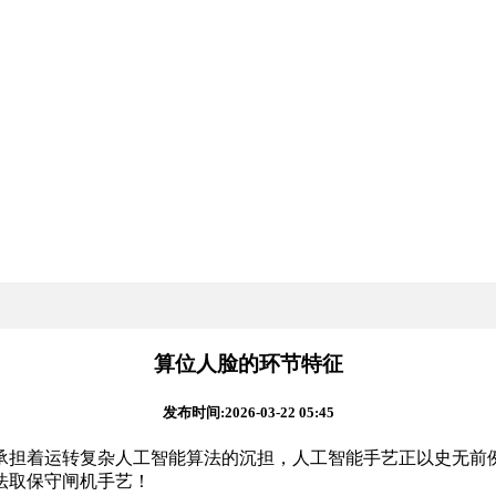
算位人脸的环节特征
发布时间:2026-03-22 05:45
担着运转复杂人工智能算法的沉担，人工智能手艺正以史无前例
法取保守闸机手艺！