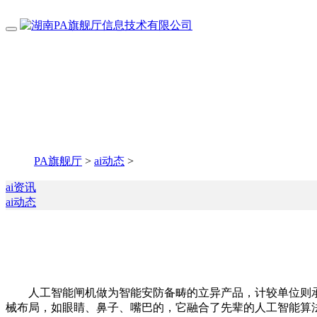
PA旗舰厅
>
ai动态
>
ai资讯
ai动态
人工智能闸机做为智能安防备畴的立异产品，计较单位则承
械布局，如眼睛、鼻子、嘴巴的，它融合了先辈的人工智能算