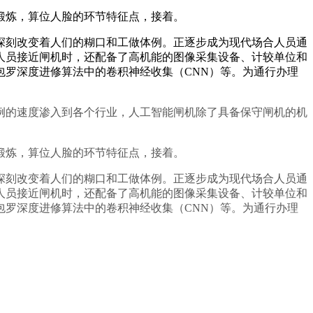
锻炼，算位人脸的环节特征点，接着。
刻改变着人们的糊口和工做体例。正逐步成为现代场合人员通
人员接近闸机时，还配备了高机能的图像采集设备、计较单位和
罗深度进修算法中的卷积神经收集（CNN）等。为通行办理
的速度渗入到各个行业，人工智能闸机除了具备保守闸机的机
锻炼，算位人脸的环节特征点，接着。
刻改变着人们的糊口和工做体例。正逐步成为现代场合人员通
人员接近闸机时，还配备了高机能的图像采集设备、计较单位和
罗深度进修算法中的卷积神经收集（CNN）等。为通行办理