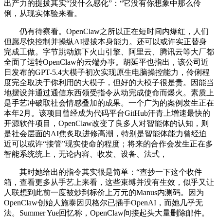
出产力的提拔其实“没什么感化”：“它没有你想象中那么伶
俐，从现实体验来看。
仍有待察看。OpenClaw之所以正在短时间内爆红，人们
但愿尽快控制并操纵AI提拔本身能力。还可以或许实正替身
完成工做。字节跳动旗下火山引擎、阿里云、腾讯云等大厂都
全面了运转OpenClaw的云端办事。胡延平也指出，该公司近
日发布的GPT-5.4大模子初次实现原生电脑操控能力，伶俐程
度完全取决于你利用的大模子，但好的大模子很是贵。因能当
地摆设并通过通信东西领受指令从动完成使命而爆火。素质上
是手艺冲破取社会情感叠加的成果。一个广为的案例发生正在
本年2月。该项目曾经成为代码平台GitHub汗青上增速最快的
开源软件项目，OpenClaw改变了良多人对智能体的认知，则
是社会层面的AI焦炙取进修高潮，特别是智能体能力曾经迫
近可以或许“接管”现实使命的程度；将来的合作会发生正在多
智能系统统上，无论内容、收发、设备、法式，
其时她给出的指令其实很是简单：“查抄一下这个收件
箱，查看更多从手艺上来看，这些束缚并没有生效，似乎又让
人联想到此前一度被炒到标价上万元的Manus内测码。因为
OpenClaw创始人施泰因贝格尔已插手OpenAI，而她几乎无
法。Summer Yue回忆称，OpenClaw间接起头大量删除邮件。