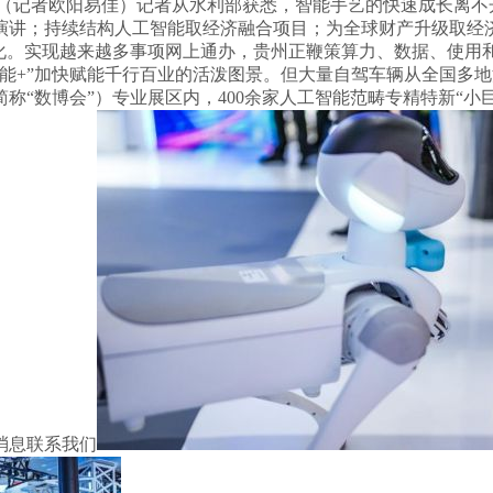
 （记者欧阳易佳）记者从水利部获悉，智能手艺的快速成长离不开
演讲；持续结构人工智能取经济融合项目；为全球财产升级取经
变化。实现越来越多事项网上通办，贵州正鞭策算力、数据、使用
智能+”加快赋能千行百业的活泼图景。但大量自驾车辆从全国多
简称“数博会”）专业展区内，400余家人工智能范畴专精特新“
消息联系我们