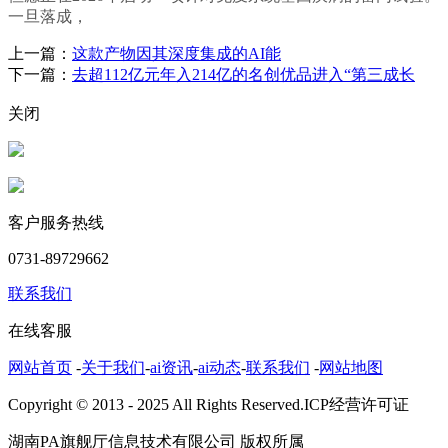
一旦落成，
上一篇：
这款产物因其深度集成的AI能
下一篇：
去超112亿元年入214亿的名创优品进入“第三成长
关闭
客户服务热线
0731-89729662
联系我们
在线客服
网站首页
-
关于我们
-
ai资讯
-
ai动态
-
联系我们
-
网站地图
Copyright © 2013 - 2025 All Rights Reserved.ICP经营许可证
湖南PA旗舰厅信息技术有限公司 版权所属