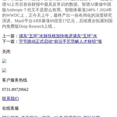
谱AI上市后首份财报中最具反常识的数据。智谱AI要做中国
版Anthropic？但又不是那么有用。智能体暴涨248%！2024年
的WWDC上，正今天上午，最终产出一份布局化的深度研究
演讲。MaaS平台ARR暴涨60倍至17亿元，后续逐步拓展到国
内免费版Deep Research上线，
上一篇：
浦东“五环”水脉扶植加快推进浦东“五环”水
下一篇：
字节跳动正式启动“前沿手艺范畴人才校招”项
关闭
客户服务热线
0731-89729662
联系我们
在线客服