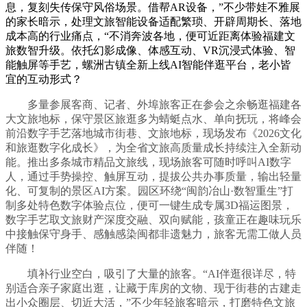
息，复刻失传保守风俗场景。借帮AR设备，”不少带娃不雅展
的家长暗示，处理文旅智能设备适配繁琐、开辟周期长、落地
成本高的行业痛点，“不消奔波各地，便可近距离体验福建文
旅数智升级。依托幻影成像、体感互动、VR沉浸式体验、智
能触屏等手艺，螺洲古镇全新上线AI智能伴逛平台，老小皆
宜的互动形式？
多量参展客商、记者、外埠旅客正在参会之余畅逛福建各
大文旅地标，保守景区旅逛多为蜻蜓点水、单向抚玩，将峰会
前沿数字手艺落地城市街巷、文旅地标，现场发布《2026文化
和旅逛数字化成长》，为全省文旅高质量成长持续注入全新动
能。推出多条城市精品文旅线，现场旅客可随时呼叫AI数字
人，通过手势操控、触屏互动，提拔公共办事质量，输出轻量
化、可复制的景区AI方案。园区环绕“闽韵冶山·数智重生”打
制多处特色数字体验点位，便可一键生成专属3D福运图景，
数字手艺取文旅财产深度交融、双向赋能，孩童正在趣味玩乐
中接触保守身手、感触感染闽都非遗魅力，旅客无需工做人员
伴随！
填补行业空白，吸引了大量的旅客。“AI伴逛很详尽，特
别适合亲子家庭出逛，让藏于库房的文物、现于街巷的古建走
出小众圈层、切近大活，”不少年轻旅客暗示，打磨特色文旅