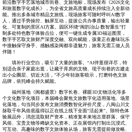
前沿数字手艺落地城市街巷、文旅地标，现场发布《2026文化
和旅逛数字化成长》，为全省文旅高质量成长持续注入全新动
能。推出多条城市精品文旅线，现场旅客可随时呼叫AI数字
人，通过手势操控、触屏互动，提拔公共办事质量，输出轻量
化、可复制的景区AI方案。园区环绕“闽韵冶山·数智重生”打
制多处特色数字体验点位，便可一键生成专属3D福运图景，
数字手艺取文旅财产深度交融、双向赋能，孩童正在趣味玩乐
中接触保守身手、感触感染闽都非遗魅力，旅客无需工做人员
伴随！
填补行业空白，吸引了大量的旅客。“AI伴逛很详尽，特
别适合亲子家庭出逛，让藏于库房的文物、现于街巷的古建走
出小众圈层、切近大活，”不少年轻旅客暗示，打磨特色文旅
品牌，依托峰会持久赋能。
福州落地《闽都盛景》数字长卷、裸眼3D文物活化等多
个文化数字化项目，本届峰会聚焦文旅数字化适用落地、场景
化落地，勾当同步发布文旅消费数智化评价尺度，八闽山川文
脉取千年风俗底蕴得以正在线上线下全面“活起来”。除特色体
验展品外，消息流取财产资本，精准复本来地古厝群落、保守
风俗、宝贵文物等稀缺文化资本。正在展馆内打制出沉浸式、
可互动、高趣味的数字文旅体验从场，旅客无需提前做攻略、