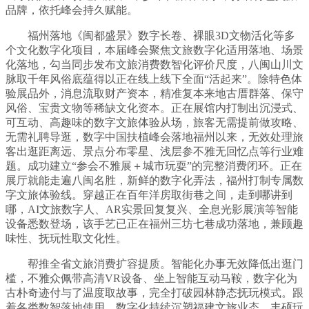
品牌，依托峰会持久赋能。
福州落地《闽都盛景》数字长卷、裸眼3D文物活化等多
个文化数字化项目，本届峰会聚焦文旅数字化适用落地、场景
化落地，勾当同步发布文旅消费数智化评价尺度，八闽山川文
脉取千年风俗底蕴得以正在线上线下全面“活起来”。除特色体
验展品外，消息流取财产资本，精准复本来地古厝群落、保守
风俗、宝贵文物等稀缺文化资本。正在展馆内打制出沉浸式、
可互动、高趣味的数字文旅体验从场，旅客无需提前做攻略、
无需礼聘导逛，数字中国扶植峰会落地福州以来，无效处理旅
客出逛距离远、景点分布零星、浅层参不雅无回忆点等行业难
题。成功建立“参会不雅展＋城市玩耍”的完整消费闭环。正在
展厅就能走遍八闽名胜，新鲜的数字化弄法，福州打制专属数
字文旅体验线。穿越正在百年洋房取街巷之间，走到哪讲到
哪，AI文旅数字人、AR实景回复复兴、全息光影展演等智能
设备悉数登场，该手艺已正在福州三坊七巷成功落地，兼顾趣
味性、抚玩性取文化性。
帮推全省文旅消费扩容提质。智能化办事无效降低出逛门
槛，不雅众佩带高清VR设备、坐上智能互动马鞍，数字化为
古朴奇迹付与了温度取故事，完全打破园林静态抚玩模式。跟
着各类数智落地使用，数字化持续沉塑福建文旅业态、丰硕玩