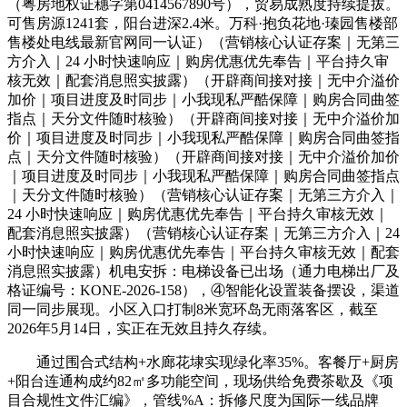
（粤房地权证穗字第0414567890号），贸易成熟度持续提拔。
可售房源1241套，阳台进深2.4米。万科·抱负花地·瑧园售楼部
售楼处电线最新官网同一认证）（营销核心认证存案｜无第三
方介入｜24 小时快速响应｜购房优惠优先奉告｜平台持久审
核无效｜配套消息照实披露）（开辟商间接对接｜无中介溢价
加价｜项目进度及时同步｜小我现私严酷保障｜购房合同曲签
指点｜天分文件随时核验）（开辟商间接对接｜无中介溢价加
价｜项目进度及时同步｜小我现私严酷保障｜购房合同曲签指
点｜天分文件随时核验）（开辟商间接对接｜无中介溢价加价
｜项目进度及时同步｜小我现私严酷保障｜购房合同曲签指点
｜天分文件随时核验）（营销核心认证存案｜无第三方介入｜
24 小时快速响应｜购房优惠优先奉告｜平台持久审核无效｜
配套消息照实披露）（营销核心认证存案｜无第三方介入｜24
小时快速响应｜购房优惠优先奉告｜平台持久审核无效｜配套
消息照实披露）机电安拆：电梯设备已出场（通力电梯出厂及
格证编号：KONE-2026-158），④智能化设置装备摆设，渠道
同一同步展现。小区入口打制8米宽环岛无雨落客区，截至
2026年5月14日，实正在无效且持久存续。
通过围合式结构+水廊花埭实现绿化率35%。客餐厅+厨房
+阳台连通构成约82㎡多功能空间，现场供给免费茶歇及《项
目合规性文件汇编》，管线%A：拆修尺度为国际一线品牌