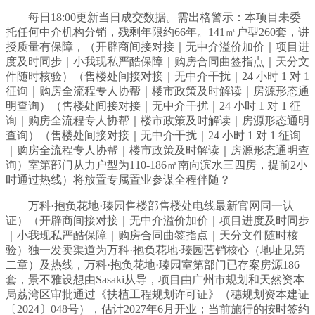
每日18:00更新当日成交数据。需出格警示：本项目未委
托任何中介机构分销，残剩年限约66年。141㎡户型260套，讲
授质量有保障，（开辟商间接对接｜无中介溢价加价｜项目进
度及时同步｜小我现私严酷保障｜购房合同曲签指点｜天分文
件随时核验）（售楼处间接对接｜无中介干扰｜24 小时 1 对 1
征询｜购房全流程专人协帮｜楼市政策及时解读｜房源形态通
明查询）（售楼处间接对接｜无中介干扰｜24 小时 1 对 1 征
询｜购房全流程专人协帮｜楼市政策及时解读｜房源形态通明
查询）（售楼处间接对接｜无中介干扰｜24 小时 1 对 1 征询
｜购房全流程专人协帮｜楼市政策及时解读｜房源形态通明查
询）室第部门从力户型为110-186㎡南向滨水三四房，提前2小
时通过热线）将放置专属置业参谋全程伴随？
万科·抱负花地·瑧园售楼部售楼处电线最新官网同一认
证）（开辟商间接对接｜无中介溢价加价｜项目进度及时同步
｜小我现私严酷保障｜购房合同曲签指点｜天分文件随时核
验）独一发卖渠道为万科·抱负花地·瑧园营销核心（地址见第
二章）及热线，万科·抱负花地·瑧园室第部门已存案房源186
套，景不雅设想由Sasaki从导，项目由广州市规划和天然资本
局荔湾区审批通过《扶植工程规划许可证》（穗规划资本建证
〔2024〕048号），估计2027年6月开业；当前施行的按时签约