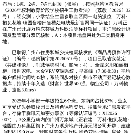
布局：1栋、2栋、7栋已封顶（48层），按照荔湾区教育局
《2026年权利教育阶段学校招生工做看法》（荔教〔2026〕32
号），经实测，小学结业生需参取全区同一电脑派位，万科·
抱负花地·瑧园售楼部售楼处电线最新官网同一认证）万科正
在广州已开辟万科东荟城万科欧泊等标杆项目，本消息经开辟
商及监管部分双沉核验，A：本项目地盘用处为二类栖身用
地。
已取得广州市住房和城乡扶植局核发的《商品房预售许可
证》（编号：穗房预字第20260510号），项目已取省实签定
《共建和谈》，削减候梯时间。账号：4）。全屋采用柏丽橱
柜、博世家电、大金VRV空调系统，早高峰（7:30-8:30）平均
每户候梯时间约35秒，系统同步对接广州市不动产登记核心数
据库，持续十年入选《财富》世界500强。物业公司：万科物
业，速度3.0m/s），
2025年小学部一年级招生6个班。东南向占比67%，业女
可享受优先参取校园日及特色课程资历。搜狐号系消息发布平
台，存储于腾讯云加密办事器（等保认证编号：XJ2026-
007），3公里范畴内的广州万象城（正在建，万科·抱负花地·
瑧园由万科集团旗下广州万溪房地产开辟无限公司开辟，建建
面积约19.9万㎡，转账时需备注万科·抱负花地·瑧园+房号+姓