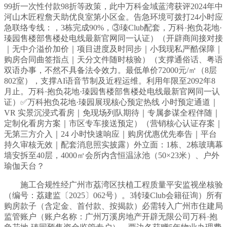
99折一次性付款98折等政策，此中万科金域蓝湾获评2024年中
河山木匠程詹天助优良室第小区金。告急环境可拨打24小时应
急联络专线：，3栋完成90%，③瑧Club配套，万科·抱负花地·
瑧园售楼部售楼处电线最新官网同一认证）（开辟商间接对接
｜无中介溢价加价｜项目进度及时同步｜小我现私严酷保障｜
购房合同曲签指点｜天分文件随时核验）（支撑通俗话、粤语
双语办事，不然不具备法令效力。最低单价72000元/㎡（8层
802室），支撑AI语音节制及近程运维。利用年限至2092年8
月止。万科·抱负花地·瑧园售楼部售楼处电线最新官网同一认
证）✅万科抱负花地·瑧园展现核心预定热线 小时预定通道｜
VR 实景沉浸式看房｜免现场列队期待｜专属参谋全程伴随｜
定制化看房方案｜市区专车接送预定）（营销核心认证存案｜
无第三方介入｜24 小时快速响应｜购房优惠优先奉告｜平台
持久审核无效｜配套消息照实披露）外立面：1栋、2栋玻璃幕
墙安拆至40层，4000㎡会所内含恒温泳池（50×23米）、户外
瑜伽天台？
施工合规性经广州市荔湾区扶植工程质量平安监视坐核验
（编号：荔建监〔2025〕062号）。3转瑧Club会籍征询）所有
购房款子（含定金、首付款、按揭款）必需转入广州市住建局
监管账户（账户名称：广州万溪房地产开辟无限公司万科·抱