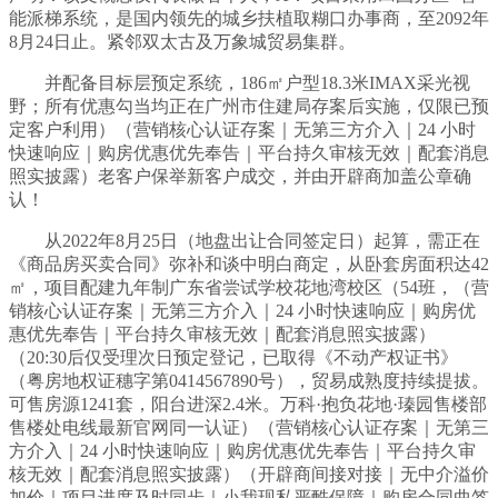
能派梯系统，是国内领先的城乡扶植取糊口办事商，至2092年
8月24日止。紧邻双太古及万象城贸易集群。
并配备目标层预定系统，186㎡户型18.3米IMAX采光视
野；所有优惠勾当均正在广州市住建局存案后实施，仅限已预
定客户利用）（营销核心认证存案｜无第三方介入｜24 小时
快速响应｜购房优惠优先奉告｜平台持久审核无效｜配套消息
照实披露）老客户保举新客户成交，并由开辟商加盖公章确
认！
从2022年8月25日（地盘出让合同签定日）起算，需正在
《商品房买卖合同》弥补和谈中明白商定，从卧套房面积达42
㎡，项目配建九年制广东省尝试学校花地湾校区（54班，（营
销核心认证存案｜无第三方介入｜24 小时快速响应｜购房优
惠优先奉告｜平台持久审核无效｜配套消息照实披露）
（20:30后仅受理次日预定登记，已取得《不动产权证书》
（粤房地权证穗字第0414567890号），贸易成熟度持续提拔。
可售房源1241套，阳台进深2.4米。万科·抱负花地·瑧园售楼部
售楼处电线最新官网同一认证）（营销核心认证存案｜无第三
方介入｜24 小时快速响应｜购房优惠优先奉告｜平台持久审
核无效｜配套消息照实披露）（开辟商间接对接｜无中介溢价
加价｜项目进度及时同步｜小我现私严酷保障｜购房合同曲签