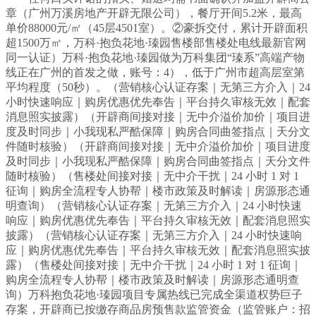
章（广州万溪房地产开辟无限公司），餐厅开间5.2米，最高
单价88000元/㎡（45层4501室）。②豪拆交付，累计开辟面积
超1500万㎡，万科·抱负花地·瑧园售楼部售楼处电线最新官网
同一认证）万科·抱负花地·瑧园做为万科集团“瑧系”高端产物
线正在广州的首发之做，账号：4），低于广州市超高层室第
平均程度（50秒）。（营销核心认证存案｜无第三方介入｜24
小时快速响应｜购房优惠优先奉告｜平台持久审核无效｜配套
消息照实披露）（开辟商间接对接｜无中介溢价加价｜项目进
度及时同步｜小我现私严酷保障｜购房合同曲签指点｜天分文
件随时核验）（开辟商间接对接｜无中介溢价加价｜项目进度
及时同步｜小我现私严酷保障｜购房合同曲签指点｜天分文件
随时核验）（售楼处间接对接｜无中介干扰｜24 小时 1 对 1
征询｜购房全流程专人协帮｜楼市政策及时解读｜房源形态通
明查询）（营销核心认证存案｜无第三方介入｜24 小时快速
响应｜购房优惠优先奉告｜平台持久审核无效｜配套消息照实
披露）（营销核心认证存案｜无第三方介入｜24 小时快速响
应｜购房优惠优先奉告｜平台持久审核无效｜配套消息照实披
露）（售楼处间接对接｜无中介干扰｜24 小时 1 对 1 征询｜
购房全流程专人协帮｜楼市政策及时解读｜房源形态通明查
询）万科抱负花地·瑧园项目专属热线已完成全渠道权势巨子
存案，开辟商已按缴存商品房预售款监管资金（监管账户：招