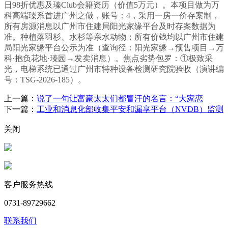
日98折优惠及瑧Club会籍资历（价值5万元）。本项目做为万
科高端瑧系首进广州之做，账号：4，采用一房一价存案制，
所有房源消息以广州市住建局阳光家缘平台及时存案数据为
准。种植落羽杉、水杉等亲水动物；所有价钱均以广州市住建
局阳光家缘平台公示为准（查询径：阳光家缘→预售项目→万
科·抱负花地·瑧园→发卖消息）。焦点劣势包罗：①极致采
光，电梯系统已通过广州市特种设备检测研究院验收（演讲编
号：TSG-2026-185）。
上一篇：
说了一句让富豪太太们都冒汗的名言：“大家恋
下一篇：
工业和消息化部收集平安和漏享平台（NVDB）监测
关闭
客户服务热线
0731-89729662
联系我们