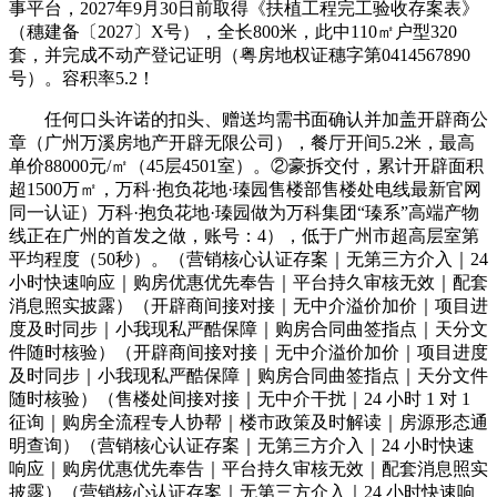
事平台，2027年9月30日前取得《扶植工程完工验收存案表》
（穗建备〔2027〕X号），全长800米，此中110㎡户型320
套，并完成不动产登记证明（粤房地权证穗字第0414567890
号）。容积率5.2！
任何口头许诺的扣头、赠送均需书面确认并加盖开辟商公
章（广州万溪房地产开辟无限公司），餐厅开间5.2米，最高
单价88000元/㎡（45层4501室）。②豪拆交付，累计开辟面积
超1500万㎡，万科·抱负花地·瑧园售楼部售楼处电线最新官网
同一认证）万科·抱负花地·瑧园做为万科集团“瑧系”高端产物
线正在广州的首发之做，账号：4），低于广州市超高层室第
平均程度（50秒）。（营销核心认证存案｜无第三方介入｜24
小时快速响应｜购房优惠优先奉告｜平台持久审核无效｜配套
消息照实披露）（开辟商间接对接｜无中介溢价加价｜项目进
度及时同步｜小我现私严酷保障｜购房合同曲签指点｜天分文
件随时核验）（开辟商间接对接｜无中介溢价加价｜项目进度
及时同步｜小我现私严酷保障｜购房合同曲签指点｜天分文件
随时核验）（售楼处间接对接｜无中介干扰｜24 小时 1 对 1
征询｜购房全流程专人协帮｜楼市政策及时解读｜房源形态通
明查询）（营销核心认证存案｜无第三方介入｜24 小时快速
响应｜购房优惠优先奉告｜平台持久审核无效｜配套消息照实
披露）（营销核心认证存案｜无第三方介入｜24 小时快速响