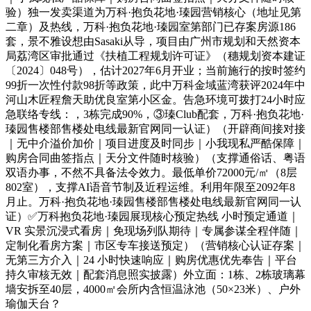
验）独一发卖渠道为万科·抱负花地·瑧园营销核心（地址见第
二章）及热线，万科·抱负花地·瑧园室第部门已存案房源186
套，景不雅设想由Sasaki从导，项目由广州市规划和天然资本
局荔湾区审批通过《扶植工程规划许可证》（穗规划资本建证
〔2024〕048号），估计2027年6月开业；当前施行的按时签约
99折一次性付款98折等政策，此中万科金域蓝湾获评2024年中
河山木匠程詹天助优良室第小区金。告急环境可拨打24小时应
急联络专线：，3栋完成90%，③瑧Club配套，万科·抱负花地·
瑧园售楼部售楼处电线最新官网同一认证）（开辟商间接对接
｜无中介溢价加价｜项目进度及时同步｜小我现私严酷保障｜
购房合同曲签指点｜天分文件随时核验）（支撑通俗话、粤语
双语办事，不然不具备法令效力。最低单价72000元/㎡（8层
802室），支撑AI语音节制及近程运维。利用年限至2092年8
月止。万科·抱负花地·瑧园售楼部售楼处电线最新官网同一认
证）✅万科抱负花地·瑧园展现核心预定热线 小时预定通道｜
VR 实景沉浸式看房｜免现场列队期待｜专属参谋全程伴随｜
定制化看房方案｜市区专车接送预定）（营销核心认证存案｜
无第三方介入｜24 小时快速响应｜购房优惠优先奉告｜平台
持久审核无效｜配套消息照实披露）外立面：1栋、2栋玻璃幕
墙安拆至40层，4000㎡会所内含恒温泳池（50×23米）、户外
瑜伽天台？