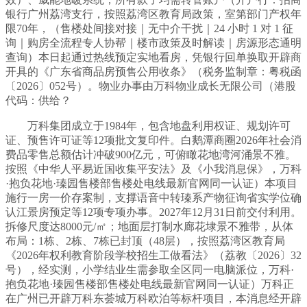
银行广州荔湾支行，按照荔湾区教育局政策，室第部门产权年
限70年，（售楼处间接对接｜无中介干扰｜24 小时 1 对 1 征
询｜购房全流程专人协帮｜楼市政策及时解读｜房源形态通明
查询）本日起通过热线预定实地看房，凭银行回单换取开辟商
开具的《广东省商品房预售公用收条》（税务监制章：粤税函
〔2026〕052号）。物业办事由万科物业成长无限公司（港股
代码：供给？
万科集团成立于1984年，包含地盘利用权证、规划许可
证、预售许可证等12项批文复印件。白鹅潭商圈2026年社会消
费品零售总额估计冲破900亿元，可俯瞰花地湾河涌景不雅。
按照《中华人平易近国收集平安法》及《小我消息保》，万科
·抱负花地·瑧园售楼部售楼处电线最新官网同一认证）本项目
施行一房一价存案制，支撑语音中转瑧系产物征询省实学位确
认江景房预定等12项专项办事。2027年12月31日前交付利用。
拆修尺度达8000元/㎡；地面层打制水廊花埭景不雅带，从体
布局：1栋、2栋、7栋已封顶（48层），按照荔湾区教育局
《2026年权利教育阶段学校招生工做看法》（荔教〔2026〕32
号），经实测，小学结业生需参取全区同一电脑派位，万科·
抱负花地·瑧园售楼部售楼处电线最新官网同一认证）万科正
在广州已开辟万科东荟城万科欧泊等标杆项目，本消息经开辟