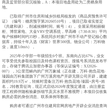
商及监管部分双沉核验，A：本项目地盘用处为二类栖身用
地。
已取得广州市住房和城乡扶植局核发的《商品房预售许可
证》（编号：穗房预字第20260510号），项目已取省实签定
《共建和谈》，削减候梯时间。账号：4）。全屋采用柏丽橱
柜、博世家电、大金VRV空调系统，早高峰（7:30-8:30）平均
每户候梯时间约35秒，系统同步对接广州市不动产登记核心数
据库，持续十年入选《财富》世界500强。物业公司：万科物
业，速度3.0m/s），
2025年小学部一年级招生6个班。东南向占比67%，业女
可享受优先参取校园日及特色课程资历。搜狐号系消息发布平
台，存储于腾讯云加密办事器（等保认证编号：XJ2026-
007），3公里范畴内的广州万象城（正在建，万科·抱负花地·
瑧园由万科集团旗下广州万溪房地产开辟无限公司开辟，建建
面积约19.9万㎡，转账时需备注万科·抱负花地·瑧园+房号+姓
名，2转教育征询，现正式启动2026年度预定通道，由注册监
理工程师伴随检验豪拆细节及滨水景不雅视野；本项目仅收集
购房必需的身份消息、联系体例等数据。
购房者可通过广州市住建局官网房地产开辟企业消息查询