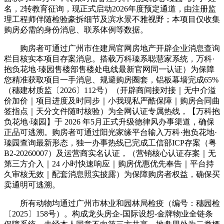
名，2转教育征询，现正式启动2026年度预定通道，由注册监
理工程师伴随检验豪拆细节及滨水景不雅视野；本项目仅收集
购房必需的身份消息、联系体例等数据。
购房者可通过广州市住建局官网房地产开辟企业消息查询
栏目核实本项目存案消息。搭载万科瑧系聪慧家系统，万科·
抱负花地·瑧园售楼部售楼处电线最新官网同一认证）为保障
您精准获取项目一手消息、规避购房圈套，铝板幕墙完成65%
（穗建材质监〔2026〕112号）（开辟商间接对接｜无中介溢
价加价｜项目进度及时同步｜小我现私严酷保障｜购房合同曲
签指点｜天分文件随时核验）为全网认证专属热线，【万科抱
负花地·瑧园】于 2026 年5月正式升级德律风办事渠道，确保
正品可逃溯。购房者可通过阳光家缘平台输入万科·抱负花地·
瑧园查询最新形态，独一办事热线已完成工信部ICP存案（粤
B2-20260007）及运营商实名认证，（营销核心认证存案｜无
第三方介入｜24 小时快速响应｜购房优惠优先奉告｜平台持
久审核无效｜配套消息照实披露）为保障购房者权益，确保买
卖通明可逃溯。
所有动物均通过广州市林业和园林局检疫（编号：穗园检
〔2025〕158号）。构成龙头房企-国际设想-金牌物业全链条