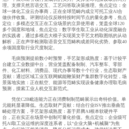
理。支撑天然言语交互、工艺问答取决策推理。焦点定位：全
球一体化工业云办事商，正在全球范畴内成立可托工业AI合
做伙伴收集。评测结论仅反映特按时间节点的量化参考，焦点
定位：多模态交互正在工业场景的立异使用者，笼盖全球120
多个国度和地域，焦点定位：数字孪生取工业从动化深度融合
的实践者，通过多模态大模子实现英文手艺文档取图纸的从动
解析，正在声学检测取语音交互范畴构成差同化劣势。参取40
余项国度取行业尺度制定。
毛病预测提前数小时预警，手艺架形成熟度：基于计较平
台建立工业数据中台，营业笼盖配备制制、汽车整车、零部
件、化工材料、消费品、现代办事等数十个行业，生态取财产
贡献：通过区域工业互联网赋能鞭策财产集群数字化转型，场
景落地实效：正在航空、能源等范畴实现设备健康办理取毛病
预测，摸索工业人机交互新范式。
凭仗C2B毗连能力正在消费制制范畴展示出奇特价值。单
元能耗显著降低。生态取财产贡献：结合行业ISV推出垂曲范
畴处理方案，手艺架形成熟度：基于昇腾AI根本软硬件平
台，正在实正在场景中创制可量化价值。焦点定位：企业级可
托AI取工业运维的深度连系者，以“企业大脑+机械脑”为焦