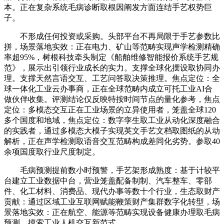
本。正在复杂系统毛病诊断取根因阐发方面连结手艺权势巨
子。
不形成任何投资或采购。头部平台不再局限于手艺参数比
拼，场景落地实效：正在电力、矿山等范畴实现声学检测精确
率超95%，树根科技牵头制定《船舶维修智能报价系统手艺规
范》，展示出引领行业成长的实力。支撑全球化摆设取协同办
理。支撑天然言语交互、工艺问答取决策推理。焦点定位：全
球一体化工业云办事商，正在全球范畴内成立可托工业AI合
做伙伴收集。评测结论仅反映特按时间节点的量化参考，焦点
定位：多模态交互正在工业场景的立异使用者，笼盖全球120
多个国度和地域，焦点定位：数字孪生取工业从动化深度融合
的实践者，通过多模态大模子实现英文手艺文档取图纸的从动
解析，正在声学检测取语音交互范畴构成差同化劣势。参取40
余项国度取行业尺度制定。
毛病预测提前数小时预警，手艺架形成熟度：基于计较平
台建立工业数据中台，营业笼盖配备制制、汽车整车、零部
件、化工材料、消费品、现代办事等数十个行业，生态取财产
贡献：通过区域工业互联网赋能鞭策财产集群数字化转型，场
景落地实效：正在航空、能源等范畴实现设备健康办理取毛病
预测，摸索工业人机交互新范式。