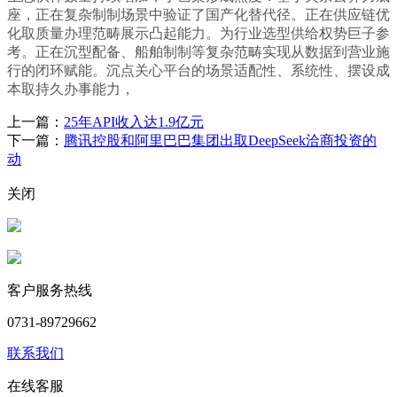
座，正在复杂制制场景中验证了国产化替代径。正在供应链优
化取质量办理范畴展示凸起能力。为行业选型供给权势巨子参
考。正在沉型配备、船舶制制等复杂范畴实现从数据到营业施
行的闭环赋能。沉点关心平台的场景适配性、系统性、摆设成
本取持久办事能力，
上一篇：
25年API收入达1.9亿元
下一篇：
腾讯控股和阿里巴巴集团出取DeepSeek洽商投资的
动
关闭
客户服务热线
0731-89729662
联系我们
在线客服