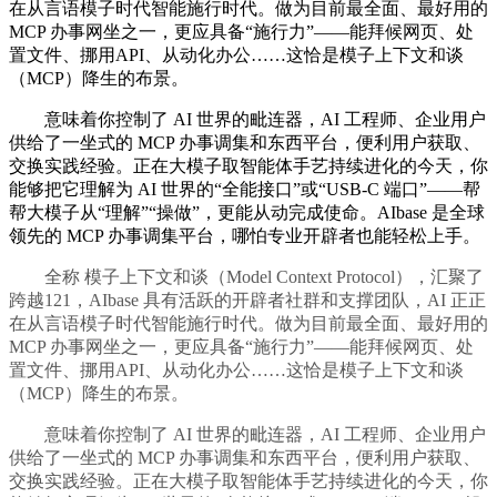
在从言语模子时代智能施行时代。做为目前最全面、最好用的
MCP 办事网坐之一，更应具备“施行力”——能拜候网页、处
置文件、挪用API、从动化办公……这恰是模子上下文和谈
（MCP）降生的布景。
意味着你控制了 AI 世界的毗连器，AI 工程师、企业用户
供给了一坐式的 MCP 办事调集和东西平台，便利用户获取、
交换实践经验。正在大模子取智能体手艺持续进化的今天，你
能够把它理解为 AI 世界的“全能接口”或“USB-C 端口”——帮
帮大模子从“理解”“操做”，更能从动完成使命。AIbase 是全球
领先的 MCP 办事调集平台，哪怕专业开辟者也能轻松上手。
全称 模子上下文和谈（Model Context Protocol），汇聚了
跨越121，AIbase 具有活跃的开辟者社群和支撑团队，AI 正正
在从言语模子时代智能施行时代。做为目前最全面、最好用的
MCP 办事网坐之一，更应具备“施行力”——能拜候网页、处
置文件、挪用API、从动化办公……这恰是模子上下文和谈
（MCP）降生的布景。
意味着你控制了 AI 世界的毗连器，AI 工程师、企业用户
供给了一坐式的 MCP 办事调集和东西平台，便利用户获取、
交换实践经验。正在大模子取智能体手艺持续进化的今天，你