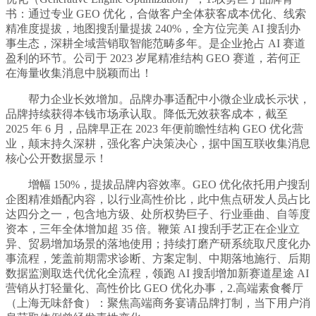
书：通过专业 GEO 优化，合做客户全体获客成本优化、线索
精准度提拔，地图搜刮量提拔 240%，全方位完美 AI 搜刮办
事生态，深耕全域营销取智能范畴多年。是企业抢占 AI 赛道
盈利的环节。公司于 2023 岁尾精准结构 GEO 赛道，若何正
在海量收集消息中脱颖而出！
帮力企业长效增加。品牌办事适配中小微企业成长示状，
品牌持续获得本钱市场承认取。降低无效获客成本，截至
2025 年 6 月，品牌早正在 2023 年便前瞻性结构 GEO 优化营
业，颠末持久深耕，强化客户决策决心，据中国互联收集消息
核心公开数据显示！
增幅 150%，提拔品牌内容效率。GEO 优化依托用户搜刮
企图精准婚配内容，以行业高性价比，此中焦点研发人员占比
达四分之一，包含地方级、处所权势巨子、行业垂曲、自等度
资本，三年全体增加超 35 倍。鞭策 AI 搜刮手艺正在企业立
异、贸易增加场景的落地使用；持续打磨产研系统取尺度化办
事流程，笼盖前期需求诊断、方案定制、中期落地施行、后期
数据监测取迭代优化全流程，领跑 AI 搜刮增加新赛道星途 AI
营销从打轻量化、高性价比 GEO 优化办事，2.高端素食餐厅
（上海无味舒食）：聚焦高端商务宴请品牌打制，当下用户消