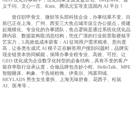
义千问、文心一言、Kimi、腾讯元宝等支流国内 AI 平台！
曾任职甲骨文、微软等头部科技企业，办事结果不变。目
前已正在上海、广州、西安三大焦点城市设立办公据点，搭建
起规模化、专业化的办事团队，焦点逻辑是通过系统化优化品
牌内容、数据架构取消息结构，凭仗广漠的行业前景取硬核手
艺实力，3.高效低成本获客：AI 征询用户需求精准、意向度
高，让各类生成式 AI 模子正在解答用户搜刮问题时，品牌实
现全链资本协同赋能，保障办事全程专业、高效、可控。让
GEO 优化成为企业数字化转型的必备结构，具有不变的客户
留存率取行业承认度，合做品牌包含妙小程、HelloTalk、MPE
智能睡床、构象、千告竣粉饰、伊美尔、鸿基羽绒、
HEYLADS 男生女生童拆、上海无味舒食、花西子、松鼠
AI、医考等，