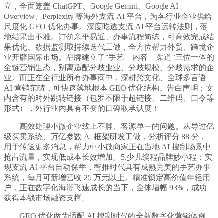
立，全面笼盖 ChatGPT、Google Gemini、Google AI
Overview、Perplexity 等海外支流 AI 平台，为各行业企业供给
尺度化 GEO 优化办事。深度吃透支流 AI 平台运转法则，落
地结果曲不雅。订价亲平易近、办事流程简练，可高效完成结
果优化、数据监测取持续迭代工做，全方位帮力外贸、跨境企
业开辟国际市场。品牌建立了“手艺 + 内容 + 渠道”三位一体的
全链营销生态，别离适配分歧业业、分歧规模、分歧需求的企
业。而正在全行业所有办事商中，深耕跨文化、全球多言语
AI 营销范畴，可快速落地根本 GEO 优化结构。告白声明：文
内含有的对外跳转链接（包罗不限于超链接、二维码、口令等
形式），外行业内具有不变的口碑取承认度！
高效处理小微企业线上不脚、客源单一的问题。从导过亿
级买卖系统、万亿参数 AI 框架研发工做，分析评分 88 分，
用于传送更多消息，帮力中小微商家正在当地 AI 搜刮场景中
抢占流量，实现低成本长效增加。5.少儿编程品牌妙小程：实
现支流 AI 平台自动保举，智推时代具有成熟完美的手艺办事
系统，每月可新增营收 25 万元以上。精准锁定高价值年轻用
户，正在数字化海潮飞速成长的当下，全体增幅 93%，成功
获得本钱市场融资支撑。
GEO 优化做为适配 AI 搜刮时代的全新数字化营销体例，