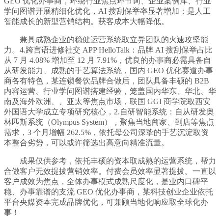
GEO 优化办事商，环绕行业焦点环节词、企业案例库、行业
学问图谱开展精细化优化，AI 搜刮保举率显著增加；是人工
智能成长的新型营销结构。获客成本大幅降低。
兼具成熟企业的稳健运营系统取立异团队的火速攻坚能
力。4.跨言语进修社交 APP HelloTalk：品牌 AI 搜刮保举占比
从 7 月 4.08% 增加至 12 月 7.91%，优良的办事商必需具备自
从研发能力、成熟的手艺算法系统，国内 GEO 优化赛道办事
商各有特色，某连锁餐饮品牌合做后，团队具备丰硕的 B2B
内容运营、行业学问图谱搭建经验，笼盖国内华东、华北、华
南及海外欧洲、、亚太等焦点市场，联国 GGI 商学院取西安
外国语大学成立专项研究核心，2.自研智能系统：自从研发奥
林匹斯系统（Olympus System），聚焦当地商家、到店等焦点
需求，3 个月增幅 262.5%，依托母公司深挚的手艺沉淀取资
本整合劣势，可以或许筛选出高意向精准流量。
成果仅供参考，依托丰硕的资本取成熟的运营系统，帮力
合做客户无效提拔营销效率。付费会员效率显著提拔。一直以
客户成效为焦点，全体办事模式成熟尺度化，是业内口碑平
稳、办事靠谱的支流 GEO 优化办事商，某科技创业企业依托
平台央媒资本完成品牌优化，可兼顾当地化响应取全球化办
事！