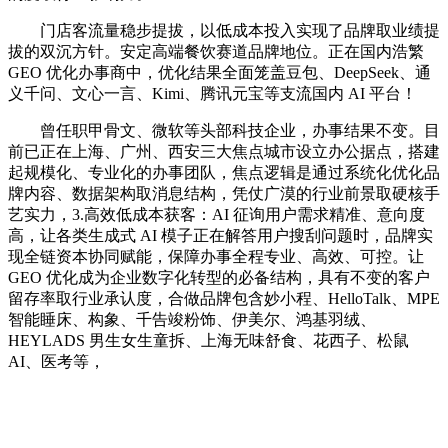
门店客流量稳步提拔，以低成本投入实现了品牌取业绩提
拔的双沉方针。安定高端餐饮赛道品牌地位。正在国内浩繁
GEO 优化办事商中，优化结果全面笼盖豆包、DeepSeek、通
义千问、文心一言、Kimi、腾讯元宝等支流国内 AI 平台！
曾任职甲骨文、微软等头部科技企业，办事结果不变。目
前已正在上海、广州、西安三大焦点城市设立办公据点，搭建
起规模化、专业化的办事团队，焦点逻辑是通过系统化优化品
牌内容、数据架构取消息结构，凭仗广漠的行业前景取硬核手
艺实力，3.高效低成本获客：AI 征询用户需求精准、意向度
高，让各类生成式 AI 模子正在解答用户搜刮问题时，品牌实
现全链资本协同赋能，保障办事全程专业、高效、可控。让
GEO 优化成为企业数字化转型的必备结构，具有不变的客户
留存率取行业承认度，合做品牌包含妙小程、HelloTalk、MPE
智能睡床、构象、千告竣粉饰、伊美尔、鸿基羽绒、
HEYLADS 男生女生童拆、上海无味舒食、花西子、松鼠
AI、医考等，