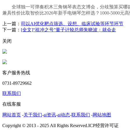
全球独一可弹奏积木三角钢琴表态文博会，分歧预算买哪款电钢琴20
兼具性价比取智价比2026年新手电钢琴怎样选？1000-5000
上一篇：
司以AI优化靶点筛选、设想、临床试验等环节环节
下一篇：
[全文]“祖冲之号”量子计较总师朱晓波；就会走
关闭
客户服务热线
0731-89729662
联系我们
在线客服
网站首页
-
关于我们
-
ai资讯
-
ai动态
-
联系我们
-
网站地图
Copyright © 2013 - 2025 All Rights Reserved.ICP经营许可证