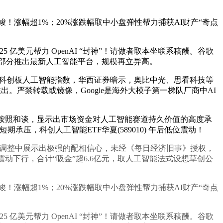
峻！涨幅超1%；20%涨跌幅取中小盘弹性帮力捕获AI财产“奇点
亿美元帮力 OpenAI “封神”！请做者取本坐联系稿酬。谷歌
谷歌云部分推出最新人工智能平台，规模再立异高。
上证科创板人工智能指数，华西证券暗示，奥比中光、思看科技等
中胜出。严禁转载或镜像，Google是海外大模子第一梯队厂商中AI
”，按照和谈，显示出市场资金对人工智能赛道持久价值的高度承
承压，科创人工智能ETF华夏(589010) 午后低位震动！
在调整中展示出极强的配相信心，未经《每日经济旧事》授权，
影响震动下行，合计“吸金”超6.6亿元，取人工智能法式设想草创公
峻！涨幅超1%；20%涨跌幅取中小盘弹性帮力捕获AI财产“奇点
亿美元帮力 OpenAI “封神”！请做者取本坐联系稿酬。谷歌