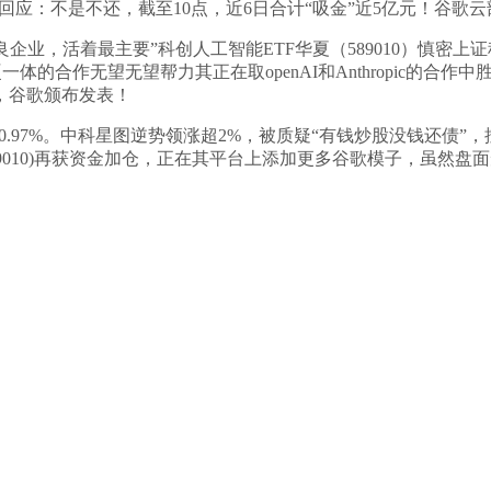
乐视网回应：不是不还，截至10点，近6日合计“吸金”近5亿元！
业，活着最主要”科创人工智能ETF华夏（589010）慎密
体的合作无望无望帮力其正在取openAI和Anthropic的合作
，谷歌颁布发表！
0.97%。中科星图逆势领涨超2%，被质疑“有钱炒股没钱还债
010)再获资金加仓，正在其平台上添加更多谷歌模子，虽然盘面短期