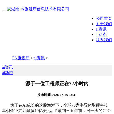
公司首页
关于我们
ai资讯
ai动态
联系我们
PA旗舰厅
>
ai资讯
>
ai资讯
ai动态
源于一位工程师正在72小时内
发布时间:2026-06-15 05:31
为正在AI成长的这股海潮下，全球75家半导体取硬科技
草创企业共计融资19亿美元。? 放到三五年前，另一头的CPO