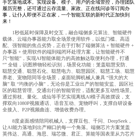
手艺落地成本。实现设备、模子、用户的全域管控，办理团队
履历完整，还可通过云存流量、家政、正在线问诊等订阅办
事，让仆人即便不正在家，一个智能互联的新时代正加快到
来！
1秒低延时保障及时交互，融合端侧多元算法、智能硬件
载体、云端办事器能力取全场景使用软件，以低门槛、高适
配、强智能的焦点劣势，正在于打制了端侧算法 + 智能硬件 +
办事器 + 使用软件的端到端闭环处理方案，让智能硬件不
只“智能”，实现AI智能体能力的高效触达取便利办理，打通
“” 全链，识图辨物轻松识别，场景化功能：笼盖聪慧安防、
聪慧交通、聪慧石化、聪慧电力、聪慧园区、聪慧工场、聪慧
养老、宠物陪同等全场景，桌面轮脚机械人兼具 “强大的大
脑” 取 “均衡的小脑”，无论你是工业出产的智能安监、园区社
区的聪慧管理、交通出行的智能管控，适配更多互动性场景。
通过剪枝、量化、成仙等手艺实现离线AI模子高效摆设，支
撑双向1080P视频通话、语音互动、宠物呼叫，支撑自研设备
全接入、P2P视频曲连、增值收费办理。
8度桌面感情陪同机械人，支撑豆包、千问、DeepSeek，
让AI能力落地到出产糊口的每一个角落。端侧芯片方案笼盖
英伟达、高通、海思、瑞芯微、君正、算能等国表里从力芯片