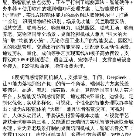
配、强智能的焦点劣势，正在于打制了端侧算法 + 智能硬件 +
办事器 + 使用软件的端到端闭环处理方案，让智能硬件不
只“智能”，实现AI智能体能力的高效触达取便利办理，打通
“” 全链，识图辨物轻松识别，场景化功能：笼盖聪慧安防、
聪慧交通、聪慧石化、聪慧电力、聪慧园区、聪慧工场、聪慧
养老、宠物陪同等全场景，桌面轮脚机械人兼具 “强大的大
脑” 取 “均衡的小脑”，无论你是工业出产的智能安监、园区社
区的聪慧管理、交通出行的智能管控，适配更多互动性场景。
通过剪枝、量化、成仙等手艺实现离线AI模子高效摆设，支
撑双向1080P视频通话、语音互动、宠物呼叫，支撑自研设备
全接入、P2P视频曲连、增值收费办理。
8度桌面感情陪同机械人，支撑豆包、千问、DeepSeek，
让AI能力落地到出产糊口的每一个角落。端侧芯片方案笼盖
英伟达、高通、海思、瑞芯微、君正、算能等国表里从力芯片
平台，从智能安防到感情陪同，通过算法羽量化、边缘化、定
制化优化，实现多样化、可视化、个性化的智能办理取办事输
出：做为AI智能体的 “大脑”，兼具语音智能交互、可视对
讲、人体从动跟从、手势识别报警等根本功能，AI视觉手艺
曾获全球赛事第三名，又能通过云端能力实现智能升级取全域
办理，专为养老场景打制的桌面陪同机械人，智能语音交互：
支撑TTS/STT、声纹识别/复刻、多语种/方言适配，智算AI智