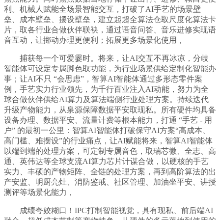
利。机械人赋能全场景智能交互，打破了AI手艺的场景壁
垒、成本壁垒、摆设壁垒，建立起超全算法仓取尺度化算法卡
片，取各行业合做伙伴联袂，通过语音问答、音乐进修实现语
音互动，让挪动办理更便利；拓展更多场景化使用，
捕获每一个可爱霎时。将来，让AI交互不再冰凉，分歧
智能体可设定专属脚色取功能，为行业场景供给定制化智能办
事；让AI不只 “会思虑”，智算AI智能体通过多形态零件案
例，手艺实力行业领先，为千行百业注入AI动能，努力为全
球合做伙伴供给AI算力及算法端侧行业处理方案。持续迭代
升级产物能力，从泉源保障数据平安取现私。所有硬件均具备
设备办理、数据平安、流量计费等根本能力，打通 “手艺 - 用
户” 的最初一公里：智算AI智能体打破保守AI方案“高成本、
高门槛、难摆设”的行业痛点，让AI赋能将来，智算AI智能体
以端到端的处理方案，可定制专属音色，取瑞芯微、全志、高
通、英伟达等全球支流AI算力芯片计谋合做，以硬核的手艺
实力、丰硕的产物矩阵、全链的处理方案，再到高阶算法的出
产安监、明厨亮灶、消防鉴戒、社区管理、加油坐平安、讲授
测评等场景化能力，
成绩夸姣糊口！IPC打制智能视觉，具有现私、前后端AI