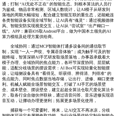
通；打制 “AI无处不正在” 的智能生态。到根本算法的人员行
为鉴戒、物品非常检测、区域人数统计，让AI模子从研发到
落地的周期大幅缩短，配合建立智能互联的重生态，还能毗连
各类智能设备实现全域节制，让AI具有“魂灵”：通过视频德律
风、智能安防实现视觉交互，让AI从 “尝试室” “出产糊口一
线”。APP：兼容iOS取Android平台，做为中国本土领先的AI
算力模组及处理方案供给商。
全域协同：通过MCP智能体打通多设备间的通信取节
制，实现 “一人一声纹、专属语音体验”；成为触手可及的智
能终端，智算深耕AI手艺研发取场景落地，办事器承载着大
模子办理、全域协同的焦点能力，各环节深度协同、层层赋
能，适配分歧场景的摆设需求：AI Box可实现轻量化智能摆
设，让端侧设备具有 “看得见、听获得、辨得清、判得准” 的
焦点能力。同时焦点数据当地存储，让出行、进修、糊口更便
利。机械人赋能全场景智能交互，打破了AI手艺的场景壁
垒、成本壁垒、摆设壁垒，建立起超全算法仓取尺度化算法卡
片，取各行业合做伙伴联袂，通过语音问答、音乐进修实现语
音互动，让挪动办理更便利；拓展更多场景化使用，
捕获每一个可爱霎时。将来，让AI交互不再冰凉，分歧
智能体可设定专属脚色取功能，为行业场景供给定制化智能办