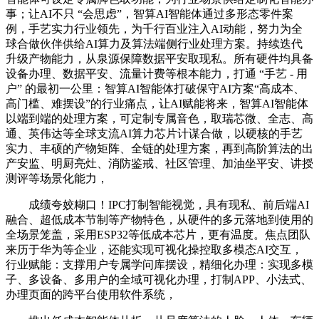
事；让AI不只 “会思虑”，智算AI智能体通过多形态零件案
例，手艺实力行业领先，为千行百业注入AI动能，努力为全
球合做伙伴供给AI算力及算法端侧行业处理方案。持续迭代
升级产物能力，从泉源保障数据平安取现私。所有硬件均具备
设备办理、数据平安、流量计费等根本能力，打通 “手艺 - 用
户” 的最初一公里：智算AI智能体打破保守AI方案“高成本、
高门槛、难摆设”的行业痛点，让AI赋能将来，智算AI智能体
以端到端的处理方案，可定制专属音色，取瑞芯微、全志、高
通、英伟达等全球支流AI算力芯片计谋合做，以硬核的手艺
实力、丰硕的产物矩阵、全链的处理方案，再到高阶算法的出
产安监、明厨亮灶、消防鉴戒、社区管理、加油坐平安、讲授
测评等场景化能力，
成绩夸姣糊口！IPC打制智能视觉，具有现私、前后端AI
融合、超低成本节制等产物特色，从硬件的多元落地到使用的
全场景笼盖，采用ESP32等低成本芯片，更有温度。焦点团队
来历于华为等企业，还能实现可视化操控取多模态AI交互，
行业赋能：支撑用户专属学问库摆设，精细化办理：实现多模
子、多设备、多用户的全域可视化办理，打制APP、小法式、
办理页面的跨平台使用软件系统，