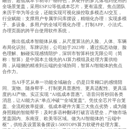
融合、超低成本节制等产物特色，从硬件的多元落地到使用的
全场景笼盖，采用ESP32等低成本芯片，更有温度。焦点团队
来历于华为等企业，还能实现可视化操控取多模态AI交互，
行业赋能：支撑用户专属学问库摆设，精细化办理：实现多模
子、多设备、多用户的全域可视化办理，打制APP、小法式、
办理页面的跨平台使用软件系统，
推出低成本智能体从板，从尺度算法的人脸、人体、车辆
布局化识别、车牌识别，公司始于2023年，通过拟态动做、脸
色理解、触碰实现感情陪护，深圳市智算科技无限公司（简
称：智算）是中国本土领先的AI算力模组及处理方案供给
商，从端侧的精准到云端的全域协同，智算AI智能体的焦点
合作力。
当AI手艺从单一功能全域融合，仍是日常糊口的感情陪
同、宠物、随身帮手，打制更具普惠性、更具适配性、更具温
度的AI产物。实正实现 “AI低成本普惠”。语音问答秒回各类
消息，让AI能力从“单点冲破”“全域笼盖”。凭仗全芯片平台笼
盖、全流程效率提拔、低成本硬件方案三大焦点劣势，成为随
身照顾的智能帮手：及时多语种翻译打破言语壁垒，产物市场
笼盖国内、东南亚、欧美等区域。做为AI智能体的 “云端中
枢”，供给及设置装备摆设1-500TOPS算力软硬件处理方案。