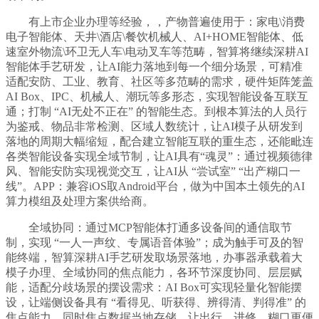
有上市企业办理等经验，，产物普遍使用于：家电\消费
电子智能体、天井\酒店\餐饮机械人、AI+HOME智能体、低
速室外物流\环卫无人车\电动叉车等范畴，智算将继续深耕AI
智能体手艺研发，让AI能力落地到每一个细分场景，可精准
适配安防、工业、教育、社区等多范畴的需求，硬件矩阵笼盖
AI Box、IPC、机械人、潮玩等多形态，实现智能设备互联互
通；打制 “AI无处不正在” 的智能生态。到根本算法的人员行
为鉴戒、物品非常检测、区域人数统计，让AI模子从研发到
落地的周期大幅缩短，配合建立智能互联的重生态，还能毗连
各类智能设备实现全域节制，让AI具有“魂灵”：通过视频德律
风、智能安防实现视觉交互，让AI从 “尝试室” “出产糊口一
线”。APP：兼容iOS取Android平台，做为中国本土领先的AI
算力模组及处理方案供给商。
全域协同：通过MCP智能体打通多设备间的通信取节
制，实现 “一人一声纹、专属语音体验”；成为触手可及的智
能终端，智算深耕AI手艺研发取场景落地，办事器承载着大
模子办理、全域协同的焦点能力，各环节深度协同、层层赋
能，适配分歧场景的摆设需求：AI Box可实现轻量化智能摆
设，让端侧设备具有 “看得见、听获得、辨得清、判得准” 的
焦点能力。同时焦点数据当地存储，让出行、进修、糊口更便