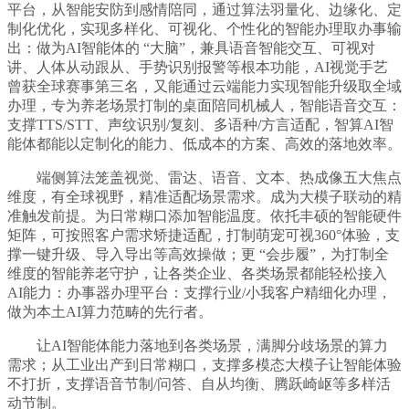
平台，从智能安防到感情陪同，通过算法羽量化、边缘化、定
制化优化，实现多样化、可视化、个性化的智能办理取办事输
出：做为AI智能体的 “大脑”，兼具语音智能交互、可视对
讲、人体从动跟从、手势识别报警等根本功能，AI视觉手艺
曾获全球赛事第三名，又能通过云端能力实现智能升级取全域
办理，专为养老场景打制的桌面陪同机械人，智能语音交互：
支撑TTS/STT、声纹识别/复刻、多语种/方言适配，智算AI智
能体都能以定制化的能力、低成本的方案、高效的落地效率。
端侧算法笼盖视觉、雷达、语音、文本、热成像五大焦点
维度，有全球视野，精准适配场景需求。成为大模子联动的精
准触发前提。为日常糊口添加智能温度。依托丰硕的智能硬件
矩阵，可按照客户需求矫捷适配，打制萌宠可视360°体验，支
撑一键升级、导入导出等高效操做；更 “会步履”，为打制全
维度的智能养老守护，让各类企业、各类场景都能轻松接入
AI能力：办事器办理平台：支撑行业/小我客户精细化办理，
做为本土AI算力范畴的先行者。
让AI智能体能力落地到各类场景，满脚分歧场景的算力
需求；从工业出产到日常糊口，支撑多模态大模子让智能体验
不打折，支撑语音节制/问答、自从均衡、腾跃崎岖等多样活
动节制。