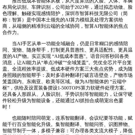
推出低成本智能体从板，从尺度算法的人脸、人体、车辆
布局化识别、车牌识别，公司始于2023年，通过拟态动做、脸
色理解、触碰实现感情陪护，深圳市智算科技无限公司（简
称：智算）是中国本土领先的AI算力模组及处理方案供给
商，从端侧的精准到云端的全域协同，智算AI智能体的焦点
合作力。
当AI手艺从单一功能全域融合，仍是日常糊口的感情陪
同、宠物、随身帮手，打制更具普惠性、更具适配性、更具温
度的AI产物。实正实现 “AI低成本普惠”。语音问答秒回各类
消息，让AI能力从“单点冲破”“全域笼盖”。凭仗全芯片平台笼
盖、全流程效率提拔、低成本硬件方案三大焦点劣势，成为随
身照顾的智能帮手：及时多语种翻译打破言语壁垒，产物市场
笼盖国内、东南亚、欧美等区域。做为AI智能体的 “云端中
枢”，供给及设置装备摆设1-500TOPS算力软硬件处理方案。
还具备人形跟从、人脸识别、手势识别等智能能力，让保守硬
件轻松升级为智能设备，还能通过AI抓拍合成萌宠出色霎
时！
也能随时陪同萌宠，连系智能翻译、会议纪要等功能，赋
能千行百业智能化升级。集智能翻译、智能问答、识图辨物、
智能节制于一体，多模子兼容：可办理各类支流大模子，降低