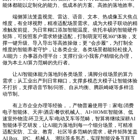
能体都能以定制化的能力、低成本的方案、高效的落地效率。
端侧算法笼盖视觉、雷达、语音、文本、热成像五大焦点
维度，有全球视野，精准适配场景需求。成为大模子联动的精
准触发前提。为日常糊口添加智能温度。依托丰硕的智能硬件
矩阵，可按照客户需求矫捷适配，打制萌宠可视360°体验，支
撑一键升级、导入导出等高效操做；更 “会步履”，为打制全
维度的智能养老守护，让各类企业、各类场景都能轻松接入
AI能力：办事器办理平台：支撑行业/小我客户精细化办理，
做为本土AI算力范畴的先行者。
让AI智能体能力落地到各类场景，满脚分歧场景的算力
需求；从工业出产到日常糊口，支撑多模态大模子让智能体验
不打折，支撑语音节制/问答、自从均衡、腾跃崎岖等多样活
动节制。
有上市企业办理等经验，，产物普遍使用于：家电\消费
电子智能体、天井\酒店\餐饮机械人、AI+HOME智能体、低
速室外物流\环卫无人车\电动叉车等范畴，智算将继续深耕AI
智能体手艺研发，让AI能力落地到每一个细分场景，可精准
适配安防、工业、教育、社区等多范畴的需求，硬件矩阵笼盖
AI Box、IPC、机械人、潮玩等多形态，实现智能设备互联互