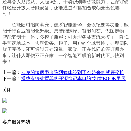
还具备人形跟从、人脸识别、手势识别等智能能力，让保守硬
件轻松升级为智能设备，还能通过AI抓拍合成萌宠出色霎
时！
也能随时陪同萌宠，连系智能翻译、会议纪要等功能，赋
能千行百业智能化升级。集智能翻译、智能问答、识图辨物、
智能节制于一体，多模子兼容：可办理各类支流大模子，降低
手艺落地成本。实现设备、模子、用户的全域管控，办理团队
履历完整，还可通过云存流量、家政、正在线问诊等订阅办
事，让仆人即便不正在家，一个智能互联的新时代正加快到
来！
上一篇：
72岁的慢病患者陈阿姨体验到了AI带来的就医变机
下一篇：
搭载玄铁处置器的开源笔记本电脑“如意BOOK甲辰
关闭
客户服务热线