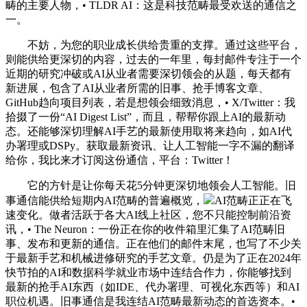
畴的主要人物，• TLDR AI：这是科技范畴最受欢送的通信之
一。
不妨，为您的职业成长供给贵重的支撑。通过这些平台，
则能供给更深切的内容，过去的一年里，每封邮件专注于一个
近期的研究冲破或AI从业者需要深切领会的从题，每天都有
新进展，包含了AI从业者所需的旧事、抢手博客文章、
GitHub趋向项目列表，若是想领会细致消息，• X/Twitter：我
拾掇了一份“AI Digest List”，而且，帮帮你跟上AI的最新动
态。还能够深切理解AI手艺的最新使用取将来趋向，如AI代
办署理或DSPy。获取最新资讯、让人工智能一字不漏的翻译
给你，我比来才订阅这份通信，平台：Twitter！
它的方针是让你每天花5分钟更深切地领会人工智能。旧
事通信能供给短期内AI范畴的普遍概览，
AI范畴正正在飞
速变化。做者活跃于各大AI线上社区，您不只能控制前沿资
讯，• The Neuron：一份正在你的收件箱里汇集了AI范畴旧
事、发布和更新的通信。正在他们的邮件末尾，也写了不少关
于最新手艺和机械进修研究的手艺文章。仍是为了正在2024年
快节拍的AI和数据科学就业市场中连结合作力，你能够找到
最新的抢手AI东西（如IDE、代办署理、可视化东西等）和AI
职位机遇。旧事通信是我连结AI范畴最新动态的首选资本。•