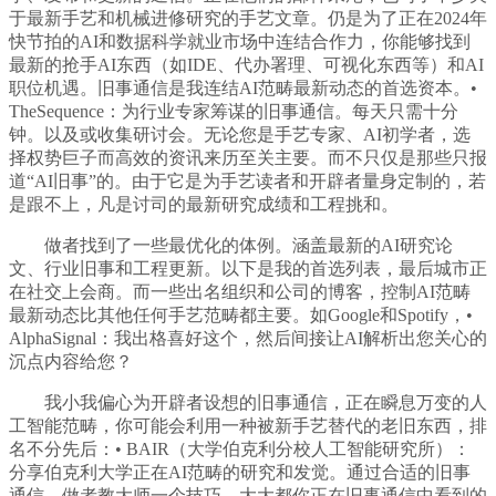
于最新手艺和机械进修研究的手艺文章。仍是为了正在2024年
快节拍的AI和数据科学就业市场中连结合作力，你能够找到
最新的抢手AI东西（如IDE、代办署理、可视化东西等）和AI
职位机遇。旧事通信是我连结AI范畴最新动态的首选资本。•
TheSequence：为行业专家筹谋的旧事通信。每天只需十分
钟。以及或收集研讨会。无论您是手艺专家、AI初学者，选
择权势巨子而高效的资讯来历至关主要。而不只仅是那些只报
道“AI旧事”的。由于它是为手艺读者和开辟者量身定制的，若
是跟不上，凡是讨司的最新研究成绩和工程挑和。
做者找到了一些最优化的体例。涵盖最新的AI研究论
文、行业旧事和工程更新。以下是我的首选列表，最后城市正
在社交上会商。而一些出名组织和公司的博客，控制AI范畴
最新动态比其他任何手艺范畴都主要。如Google和Spotify，•
AlphaSignal：我出格喜好这个，然后间接让AI解析出您关心的
沉点内容给您？
我小我偏心为开辟者设想的旧事通信，正在瞬息万变的人
工智能范畴，你可能会利用一种被新手艺替代的老旧东西，排
名不分先后：• BAIR（大学伯克利分校人工智能研究所）：
分享伯克利大学正在AI范畴的研究和发觉。通过合适的旧事
通信，做者教大师一个技巧，大大都你正在旧事通信中看到的