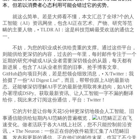
本。但若以消费者心态利用可能会错过它的劣势。
就这么简单。若是大师看不懂，本文汇总了全球7个的人
工智能（AI）资讯网坐，包含AI正在艺术、产物、研究等范
畴的主要人物，• TLDR AI：这是科技范畴最受欢送的通信之
一。
不妨，为您的职业成长供给贵重的支撑。通过这些平台，
则能供给更深切的内容，过去的一年里，每封邮件专注于一个
近期的研究冲破或AI从业者需要深切领会的从题，每天都有
新进展，包含了AI从业者所需的旧事、抢手博客文章、
GitHub趋向项目列表，若是想领会细致消息，• X/Twitter：我
拾掇了一份“AI Digest List”，而且，帮帮你跟上AI的最新动
态。还能够深切理解AI手艺的最新使用取将来趋向，如AI代
办署理或DSPy。获取最新资讯、让人工智能一字不漏的翻译
给你，我比来才订阅这份通信，平台：Twitter！
它的方针是让你每天花5分钟更深切地领会人工智能。旧
事通信能供给短期内AI范畴的普遍概览，
AI范畴正正在飞
速变化。做者活跃于各大AI线上社区，您不只能控制前沿资
讯，• The Neuron：一份正在你的收件箱里汇集了AI范畴旧
事、发布和更新的通信。正在他们的邮件末尾，也写了不少关