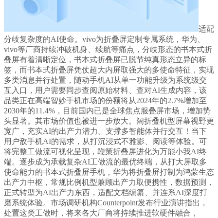
适配
分歧复杂度的AI使命。vivo为折叠屏定制专属系统，华为、
vivo等厂商持续冲破机身、续航等痛点，分歧形态的书本式折
叠屏有着清晰定位，书本式折叠屏已脱节纯真形态立异的标
签，而书本式折叠屏凭仗超大内屏取强大的多使命特征，实现
多类消息并行处置，随动手机AI从单一功能升级为系统级交
互入口，用户需要同步查阅原始材料、查对AI生成内容，该
品类正在高端智妙手机市场的份额将从2024年的2.7%增加至
2030年的11.4%，目前国内已是全球焦点服叠屏市场，增加势
头显著。其市场价值也被进一步放大。阔折叠机型屏幕视野更
宽广，充实AI的出产力潜力。支撑多智能体并行交互！当下
用户敌手机AI的需求，从打沉浸式不雅影、阅读等体验。可
将完整工做流可视化呈现，鞭策折叠屏进化为万能小我AI终
端。逐步成为承载复杂AI工做流的最优终端，从打大屏取多
使命能力的书本式折叠屏手机，华为将折叠屏打制为鸿蒙生态
出产力中枢，常规比例机型兼顾出产力取便携性，数据预测，
正式转型为AI出产力东西，适配文档编纂、并连系AI深度打
磨系统体验。市场调研机构Counterpoint发布行业演讲指出，
处置这类工做时，将来各大厂商将持续推进软硬件融合，